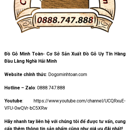
Đồ
G
ỗ
Minh Toàn- C
ơ
S
ở
S
ả
n Xu
ấ
t
Đồ
G
ỗ
Uy Tín Hàng
Đầ
u Làng Ngh
ề
H
ả
i Minh
Website chính th
ứ
c
:
Dogominhtoan.com
Hotline – Zalo
: 0888.747.888
Youtube
:
https://www.youtube.com/channel/UCQRxuE-
VFU-0wQVr-bC5XRw
Hãy nhanh tay liên h
ệ
v
ớ
i ch
ú
ng tôi
để
đượ
c t
ư
v
ấ
n, cung
c
ấ
p th
ê
m th
ô
ng tin s
ả
n ph
ẩ
m c
ũ
ng nh
ư
gi
á
ư
u
đ
ã
i nh
ấ
t!