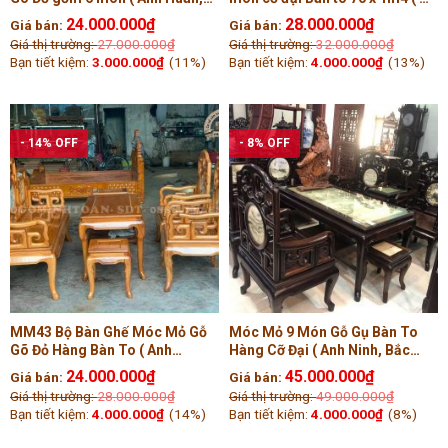
Hưng Yên)
Hiền, Phú Thọ )
24.000.000
₫
28.000.000
₫
Giá bán:
Giá bán:
Giá thị trường:
27.000.000
₫
Giá thị trường:
32.000.000
₫
Bạn tiết kiệm:
3.000.000
₫
(11%)
Bạn tiết kiệm:
4.000.000
₫
(13%)
- 14% OFF
- 8% OFF
MM43 Bộ Bàn Ghế Móc Mỏ Gỗ
Móc Mỏ 9 Món Gỗ Gụ Bàn To
Gõ Đỏ Hàng Bàn To ( Anh
Hàng Cỡ Đại ( Anh Ninh, Bắc
Phong, Yên Bái )
Giang )
24.000.000
₫
45.000.000
₫
Giá bán:
Giá bán:
Giá thị trường:
28.000.000
₫
Giá thị trường:
49.000.000
₫
Bạn tiết kiệm:
4.000.000
₫
(14%)
Bạn tiết kiệm:
4.000.000
₫
(8%)