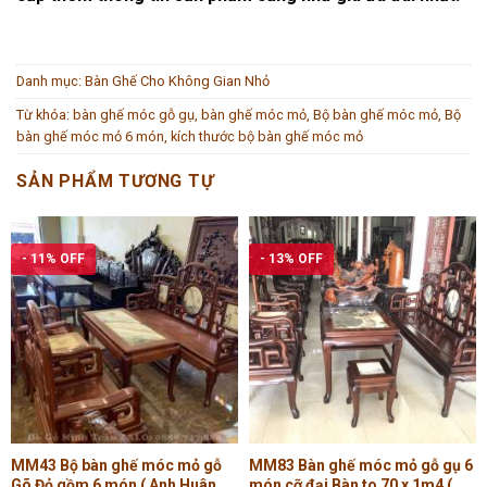
Danh mục:
Bàn Ghế Cho Không Gian Nhỏ
Từ khóa:
bàn ghế móc gỗ gụ
,
bàn ghế móc mỏ
,
Bộ bàn ghế móc mỏ
,
Bộ
bàn ghế móc mỏ 6 món
,
kích thước bộ bàn ghế móc mỏ
SẢN PHẨM TƯƠNG TỰ
- 11% OFF
- 13% OFF
MM43 Bộ bàn ghế móc mỏ gỗ
MM83 Bàn ghế móc mỏ gỗ gụ 6
Gõ Đỏ gồm 6 món ( Anh Huân,
món cỡ đại Bàn to 70 x 1m4 ( Cô