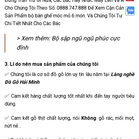
Đừng Trần Trừ Gì Nữa, Các Bác Hãy Nhấc Máy Lên Và Alo
Cho Chúng Tôi Theo Số: 0888.747.888 Để Xem Cận Cảnh
Sản Phẩm bộ bàn ghế móc mỏ 6 món. Và Chúng Tôi Tư Vấn
Chi Tiết Nhất Cho Các Bác
> Xem thêm:
Bộ sập ngũ ngũ phúc cực
đỉnh
3. Lí do nên mua s
ả
n ph
ẩ
m c
ủ
a chúng tôi
✅ Chúng tôi là cơ sở đồ gỗ lớn uy tín lâu năm tại
Làng ngh
ề
Đồ
G
ỗ
H
ả
i Minh
✅ Cam kết hàng chất lượng tốt nhất khi đến tay người tiêu
dùng.
✅ Cam kết gỗ thịt chất lượng, nói
Không
: gỗ rác, mối mọt,
nứt nẻ…