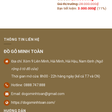
Giá thị trường:
28.000.000
₫
Bạn tiết kiệm:
3.000.000
₫
(11%)
THÔNG TIN LIÊN HỆ
ĐỒ GỖ MINH TOÀN
Địa chỉ: Xóm 9 Liên Minh, Hải Minh, Hải Hậu, Nam Định
(Ngõ
rộng ô tô đỗ cửa)
Thời gian mở cửa: 8h00 - 22h hàng ngày (kể cả T7 và CN)
Hotline: 0888.747.888
Email:
dogominhtoan@gmail.com
https://dogominhtoan.com/
HƯỚNG DẪN