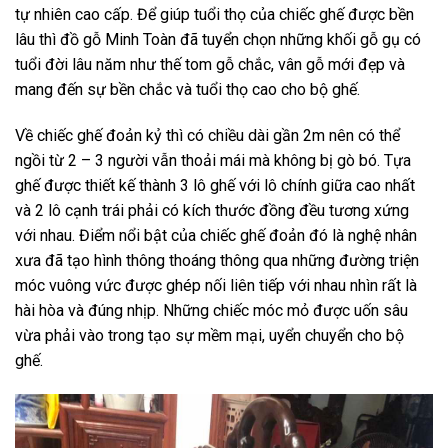
tự nhiên cao cấp. Để giúp tuổi thọ của chiếc ghế được bền
lâu thì đồ gỗ Minh Toàn đã tuyển chọn những khối gỗ gụ có
tuổi đời lâu năm như thế tom gỗ chắc, vân gỗ mới đẹp và
mang đến sự bền chắc và tuổi thọ cao cho bộ ghế.
Về chiếc ghế đoản kỷ thì có chiều dài gần 2m nên có thể
ngồi từ 2 – 3 người vẫn thoải mái mà không bị gò bó. Tựa
ghế được thiết kế thành 3 lô ghế với lô chính giữa cao nhất
và 2 lô cạnh trái phải có kích thước đồng đều tương xứng
với nhau. Điểm nổi bật của chiếc ghế đoản đó là nghệ nhân
xưa đã tạo hình thông thoáng thông qua những đường triện
móc vuông vức được ghép nối liên tiếp với nhau nhìn rất là
hài hòa và đúng nhịp. Những chiếc móc mỏ được uốn sâu
vừa phải vào trong tạo sự mềm mại, uyển chuyển cho bộ
ghế.