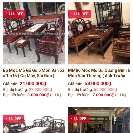
- 11% OFF
- 11% OFF
Bộ Móc Mỏ Gỗ Gụ 6 Món Bàn 53
MM86 Móc Mỏ Gụ Quảng Bình 6
x 1m15 ( Cô Mây, Sài Gòn )
Món Vân Thường ( Anh Trường,
Đà Nẵng )
24.000.000
₫
58.000.000
₫
Giá bán:
Giá bán:
Giá thị trường:
27.000.000
₫
Giá thị trường:
65.000.000
₫
Bạn tiết kiệm:
3.000.000
₫
(11%)
Bạn tiết kiệm:
7.000.000
₫
(11%)
- 6% OFF
- 6% OFF