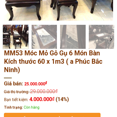
MM53 Móc Mỏ Gỗ Gụ 6 Món Bàn
Kích thước 60 x 1m3 ( a Phúc Bắc
Ninh)
Giá bán:
₫
25.000.000
29.000.000
₫
Giá thị trường:
4.000.000
₫
(14%)
Bạn tiết kiệm:
Tình trạng:
Còn hàng