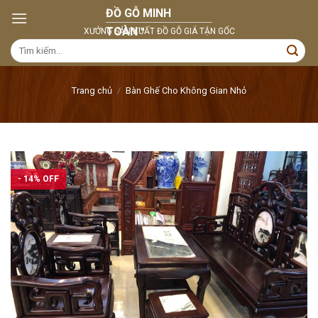
Skip
to
content
Tìm
kiếm:
Trang chủ
/
Bàn Ghế Cho Không Gian Nhỏ
- 14% OFF