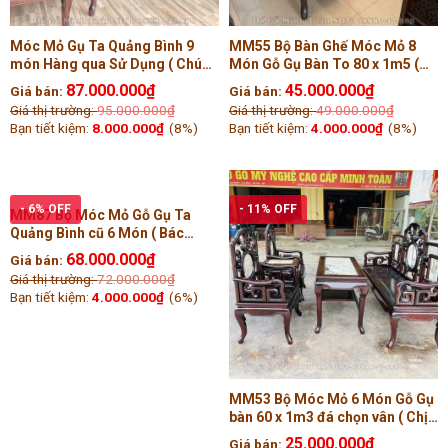
Móc Mỏ Gụ Ta Quảng Bình 9
MM55 Bộ Bàn Ghế Móc Mỏ 8
món Hàng qua Sử Dụng ( Chú
Món Gỗ Gụ Bàn To 80 x 1m5 (
Tấn, Quảng Bình )
Anh Tiến, Hải Dương )
87.000.000
₫
45.000.000
₫
Giá bán:
Giá bán:
Giá thị trường:
95.000.000
₫
Giá thị trường:
49.000.000
₫
Bạn tiết kiệm:
8.000.000
₫
(8%)
Bạn tiết kiệm:
4.000.000
₫
(8%)
- 6% OFF
- 11% OFF
MM87 Bộ Móc Mỏ Gỗ Gụ Ta
Quảng Bình cũ 6 Món ( Bác
Tiến, Hải Phòng )
68.000.000
₫
Giá bán:
Giá thị trường:
72.000.000
₫
Bạn tiết kiệm:
4.000.000
₫
(6%)
MM53 Bộ Móc Mỏ 6 Món Gỗ Gụ
bàn 60 x 1m3 đá chọn vân ( Chị
Lưu, Nam Định )
25.000.000
₫
Giá bán: