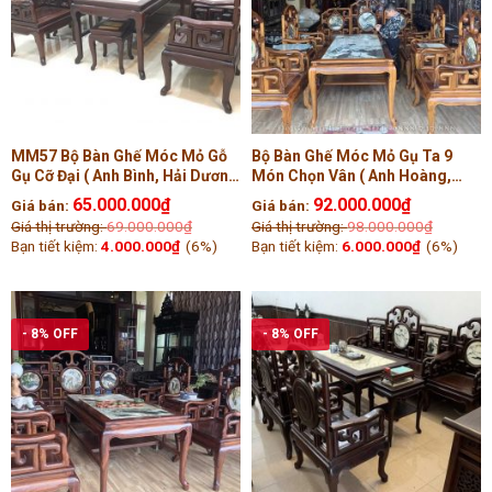
MM57 Bộ Bàn Ghế Móc Mỏ Gỗ
Bộ Bàn Ghế Móc Mỏ Gụ Ta 9
Gụ Cỡ Đại ( Anh Bình, Hải Dương
Món Chọn Vân ( Anh Hoàng,
)
Quảng Trị )
65.000.000
₫
92.000.000
₫
Giá bán:
Giá bán:
Giá thị trường:
69.000.000
₫
Giá thị trường:
98.000.000
₫
Bạn tiết kiệm:
4.000.000
₫
(6%)
Bạn tiết kiệm:
6.000.000
₫
(6%)
- 8% OFF
- 8% OFF