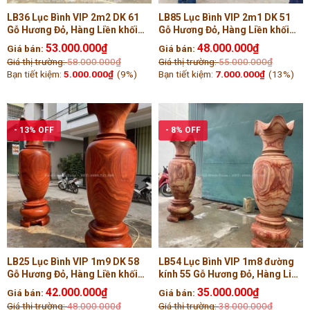
LB36 Lục Bình VIP 2m2 DK 61
LB85 Lục Bình VIP 2m1 DK 51
Gỗ Hương Đỏ, Hàng Liền khối
Gỗ Hương Đỏ, Hàng Liền khối
Tiện Tay ( Chú Thuận, Thái Bình
Tiện Tay ( Anh Tam, Hạ Long )
53.000.000
₫
48.000.000
₫
Giá bán:
Giá bán:
)
Giá thị trường:
58.000.000
₫
Giá thị trường:
55.000.000
₫
Bạn tiết kiệm:
5.000.000
₫
(9%)
Bạn tiết kiệm:
7.000.000
₫
(13%)
- 13% OFF
- 8% OFF
LB25 Lục Bình VIP 1m9 DK 58
LB54 Lục Bình VIP 1m8 đường
Gỗ Hương Đỏ, Hàng Liền khối
kính 55 Gỗ Hương Đỏ, Hàng Liền
Tiện Tay ( Anh Báo , Quảng Ninh
khối Tiện Tay ( bác Tiến, Sài
42.000.000
₫
35.000.000
₫
Giá bán:
Giá bán:
)
Gòn )
Giá thị trường:
48.000.000
₫
Giá thị trường:
38.000.000
₫