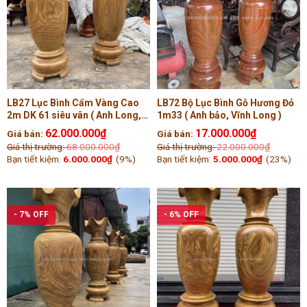
LB27 Lục Bình Cẩm Vàng Cao
LB72 Bộ Lục Bình Gỗ Hương Đỏ
2m DK 61 siêu vân ( Anh Long,
1m33 ( Anh bảo, Vĩnh Long )
Quảng Trị )
62.000.000
₫
17.000.000
₫
Giá bán:
Giá bán:
Giá thị trường:
68.000.000
₫
Giá thị trường:
22.000.000
₫
Bạn tiết kiệm:
6.000.000
₫
(9%)
Bạn tiết kiệm:
5.000.000
₫
(23%)
- 7% OFF
- 6% OFF