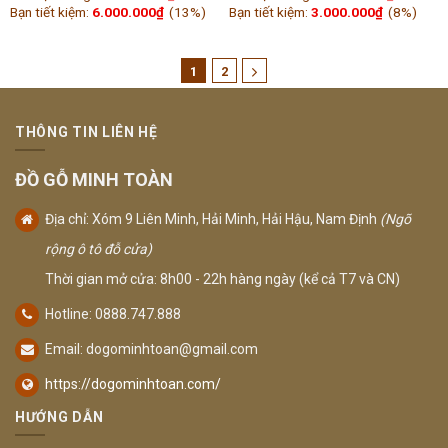
Bạn tiết kiệm:
6.000.000
₫
(13%)
Bạn tiết kiệm:
3.000.000
₫
(8%)
1
2
THÔNG TIN LIÊN HỆ
ĐỒ GỖ MINH TOÀN
Địa chỉ: Xóm 9 Liên Minh, Hải Minh, Hải Hậu, Nam Định
(Ngõ
rộng ô tô đỗ cửa)
Thời gian mở cửa: 8h00 - 22h hàng ngày (kể cả T7 và CN)
Hotline: 0888.747.888
Email:
dogominhtoan@gmail.com
https://dogominhtoan.com/
HƯỚNG DẪN