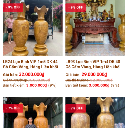
- 9% OFF
- 9% OFF
LB24 Lục Bình VIP 1m5 DK 44
LB93 Lục Bình VIP 1m4 DK 40
Gỗ Cẩm Vàng, Hàng Liền khối
Gỗ Cẩm Vàng, Hàng Liền khối
Tiện Tay ( Chú Hải, Nghệ An)
Tiện Tay ( Anh Hiệp, Hà Nội )
32.000.000
₫
29.000.000
₫
Giá bán:
Giá bán:
Giá thị trường:
35.000.000
₫
Giá thị trường:
32.000.000
₫
Bạn tiết kiệm:
3.000.000
₫
(9%)
Bạn tiết kiệm:
3.000.000
₫
(9%)
- 7% OFF
- 7% OFF