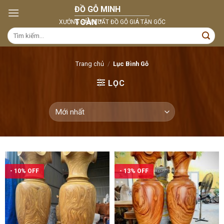
Skip
to
content
Tìm
kiếm:
Trang chủ
/
Lục Bình Gỗ
LỌC
- 10% OFF
- 13% OFF