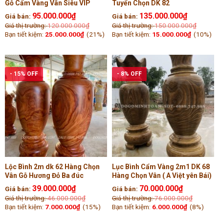
Gỗ Cẩm Vàng Vân Siêu VIP
Tuyển Chọn DK 82
95.000.000
₫
135.000.000
₫
Giá bán:
Giá bán:
Giá thị trường:
120.000.000
₫
Giá thị trường:
150.000.000
₫
Bạn tiết kiệm:
25.000.000
₫
(21%)
Bạn tiết kiệm:
15.000.000
₫
(10%)
- 15% OFF
- 8% OFF
Lộc Bình 2m dk 62 Hàng Chọn
Lục Bình Cẩm Vàng 2m1 DK 68
Vân Gỗ Hương Đỏ Ba đúc
Hàng Chọn Vân ( A Việt yên Bái)
39.000.000
₫
70.000.000
₫
Giá bán:
Giá bán:
Giá thị trường:
46.000.000
₫
Giá thị trường:
76.000.000
₫
Bạn tiết kiệm:
7.000.000
₫
(15%)
Bạn tiết kiệm:
6.000.000
₫
(8%)