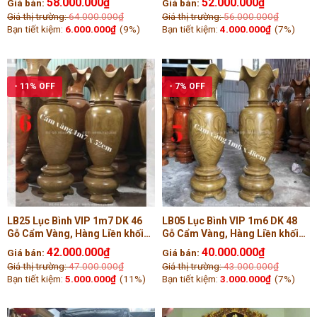
58.000.000
₫
52.000.000
₫
Giá bán:
Giá bán:
Giá thị trường:
64.000.000
₫
Giá thị trường:
56.000.000
₫
Bạn tiết kiệm:
6.000.000
₫
(9%)
Bạn tiết kiệm:
4.000.000
₫
(7%)
- 11% OFF
- 7% OFF
LB25 Lục Bình VIP 1m7 DK 46
LB05 Lục Bình VIP 1m6 DK 48
Gỗ Cẩm Vàng, Hàng Liền khối
Gỗ Cẩm Vàng, Hàng Liền khối
Tiện Tay ( Bác Nam, Bình
Tiện Tay ( Chú Công, Nam Định
42.000.000
₫
40.000.000
₫
Giá bán:
Giá bán:
Dương )
)
Giá thị trường:
47.000.000
₫
Giá thị trường:
43.000.000
₫
Bạn tiết kiệm:
5.000.000
₫
(11%)
Bạn tiết kiệm:
3.000.000
₫
(7%)