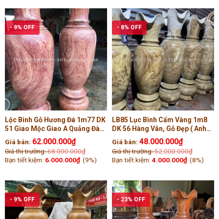
- 9% OFF
- 8% OFF
Lộc Bình Gỗ Hương Đá 1m77 DK
LB85 Lục Bình Cẩm Vàng 1m8
51 Giao Mộc Giao A Quảng Đà
DK 56 Hàng Vân, Gỗ Đẹp ( Anh
nẵng
Thiện, Vĩnh Phúc )
62.000.000
₫
48.000.000
₫
Giá bán:
Giá bán:
Giá thị trường:
68.000.000
₫
Giá thị trường:
52.000.000
₫
Bạn tiết kiệm:
6.000.000
₫
(9%)
Bạn tiết kiệm:
4.000.000
₫
(8%)
- 9% OFF
- 23% OFF