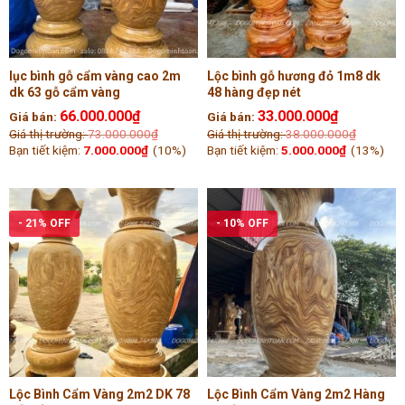
lục bình gỗ cẩm vàng cao 2m
Lộc bình gỗ hương đỏ 1m8 dk
dk 63 gỗ cẩm vàng
48 hàng đẹp nét
66.000.000
₫
33.000.000
₫
Giá bán:
Giá bán:
Giá thị trường:
73.000.000
₫
Giá thị trường:
38.000.000
₫
Bạn tiết kiệm:
7.000.000
₫
(10%)
Bạn tiết kiệm:
5.000.000
₫
(13%)
- 21% OFF
- 10% OFF
Lộc Bình Cẩm Vàng 2m2 DK 78
Lộc Bình Cẩm Vàng 2m2 Hàng