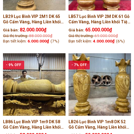
LB29 Lục Bình VIP 2M1 DK 65
LB57 Lục Bình VIP 2M DK 61 Gỗ
Gỗ Cẩm Vàng, Hàng Liền khối
Cẩm Vàng, Hàng Liền khối Tiện
Tiện Tay (Anh Đức , Long An )
Tay ( Anh Tùng, Bắc Giang )
82.000.000
₫
65.000.000
₫
Giá bán:
Giá bán:
Giá thị trường:
88.000.000
₫
Giá thị trường:
69.000.000
₫
Bạn tiết kiệm:
6.000.000
₫
(7%)
Bạn tiết kiệm:
4.000.000
₫
(6%)
- 9% OFF
- 7% OFF
LB86 Lục Bình VIP 1m9 DK 58
LB26 Lục Bình VIP 1m8 DK 52
Gỗ Cẩm Vàng, Hàng Liền khối
Gỗ Cẩm Vàng, Hàng Liền khối
Tiện Tay ( Chú Bắc, Hà Nội )
Tiện Tay ( Anh Đức, Thái Bình )