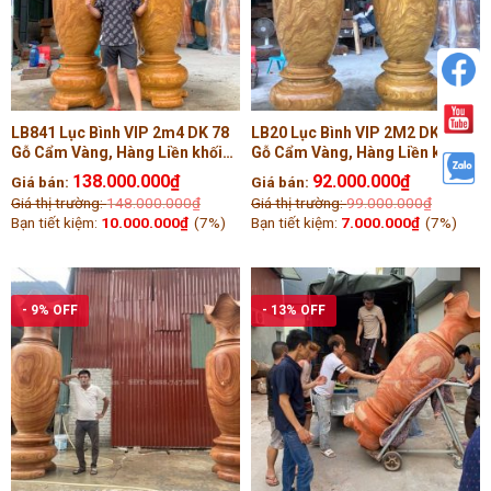
LB841 Lục Bình VIP 2m4 DK 78
LB20 Lục Bình VIP 2M2 DK 70
Gỗ Cẩm Vàng, Hàng Liền khối
Gỗ Cẩm Vàng, Hàng Liền khối
Tiện Tay ( Chú Long, Sài Gòn )
Tiện Tay ( Chú Tuấn, Ninh Bình )
138.000.000
₫
92.000.000
₫
Giá bán:
Giá bán:
Giá thị trường:
148.000.000
₫
Giá thị trường:
99.000.000
₫
Bạn tiết kiệm:
10.000.000
₫
(7%)
Bạn tiết kiệm:
7.000.000
₫
(7%)
- 9% OFF
- 13% OFF