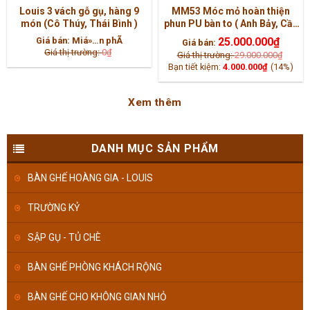
Louis 3 vách gỗ gụ, hàng 9
MM53 Móc mỏ hoàn thiện
món (Cô Thúy, Thái Bình )
phun PU bàn to ( Anh Bảy, Cần
Thơ )
Giá bán:
Miá»…n phÃ­
25.000.000
₫
Giá bán:
Giá thị trường:
0
₫
Giá thị trường:
29.000.000
₫
Bạn tiết kiệm:
4.000.000
₫
(14%)
Xem thêm
DANH MỤC SẢN PHẨM
BÀN GHẾ HOÀNG GIA - LOUIS
TRƯỜNG KỶ
SẬP GỤ - TỦ CHÈ
BÀN GHẾ PHÒNG KHÁCH RỘNG
BÀN GHẾ CHO KHÔNG GIAN NHỎ