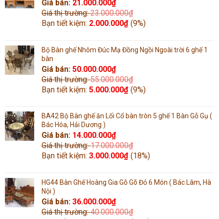
Giá bán:
21.000.000
₫
Giá thị trường:
23.000.000
₫
Bạn tiết kiệm:
2.000.000
₫
(9%)
Bộ Bàn ghế Nhôm Đúc Mạ Đồng Ngồi Ngoài trời 6 ghế 1
bàn
Giá bán:
50.000.000
₫
Giá thị trường:
55.000.000
₫
Bạn tiết kiệm:
5.000.000
₫
(9%)
BA42 Bộ Bàn ghế ăn Lối Cổ bàn tròn 5 ghế 1 Bàn Gỗ Gụ (
Bác Hóa, Hải Dương )
Giá bán:
14.000.000
₫
Giá thị trường:
17.000.000
₫
Bạn tiết kiệm:
3.000.000
₫
(18%)
HG44 Bàn Ghế Hoàng Gia Gỗ Gõ Đỏ 6 Món ( Bác Lâm, Hà
Nội )
Giá bán:
36.000.000
₫
Giá thị trường:
40.000.000
₫