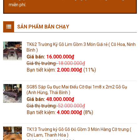
miễn phí.
SẢN PHẨM BÁN CHẠY
TK62 Trường Kỷ Gỗ Lim Gồm 3 Món Giá rẻ ( Cô Hoa, Ninh
Bình )
Giá bán:
16.000.000
₫
Giá thị trường:
18.000.000
₫
Bạn tiết kiệm:
2.000.000
₫
(11%)
SG85 Sập Gụ Đục Mai Điểu Cỡ Đại 1m8 x 2m2 Gỗ Gụ
(Anh Hùng, Thái Bình )
Giá bán:
48.000.000
₫
Giá thị trường:
52.000.000
₫
Bạn tiết kiệm:
4.000.000
₫
(8%)
TK13 Trường kỷ Gỗ Gõ Đỏ Gồm 3 Món Hàng Cỡ trung (
Chị Lam, Thanh Hóa )