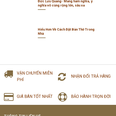
Đức Lưu Quang- Mang hàm nghĩa, ý
nghĩa vô cùng rộng lớn, sâu xa
Hiểu Hơn Về Cách Đặt Bàn Thờ Trong
Nhà
VẬN CHUYỂN MIỄN
NHẬN ĐỔI TRẢ HÀNG
PHÍ
GIÁ BÁN TỐT NHẤT
BẢO HÀNH TRỌN ĐỜI