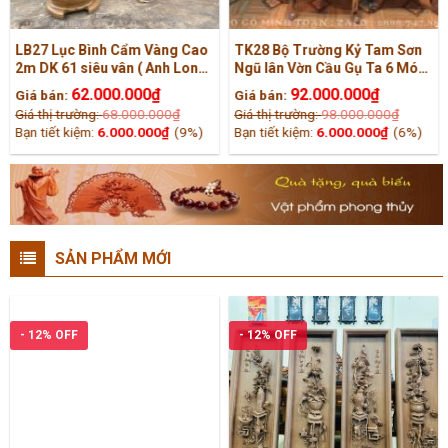
LB27 Lục Bình Cẩm Vàng Cao
TK28 Bộ Trường Kỷ Tam Sơn
2m DK 61 siêu vân ( Anh Long,
Ngũ lân Vờn Cầu Gụ Ta 6 Món
Quảng Trị )
( A Cương, Vĩnh Phúc )
62.000.000
₫
92.000.000
₫
Giá bán:
Giá bán:
Giá thị trường:
68.000.000
₫
Giá thị trường:
98.000.000
₫
Bạn tiết kiệm:
6.000.000
₫
(9%)
Bạn tiết kiệm:
6.000.000
₫
(6%)
SẢN PHẨM MỚI
- 12% OFF
- 12% OFF