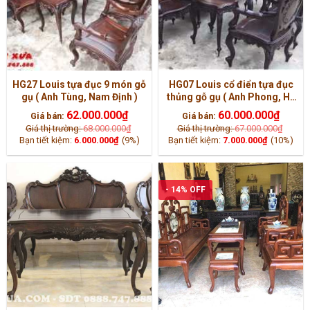
HG27 Louis tựa đục 9 món gỗ
HG07 Louis cổ điển tựa đục
gụ ( Anh Tùng, Nam Định )
thủng gỗ gụ ( Anh Phong, Hà
Nam )
62.000.000
₫
60.000.000
₫
Giá bán:
Giá bán:
Giá thị trường:
68.000.000
₫
Giá thị trường:
67.000.000
₫
Bạn tiết kiệm:
6.000.000
₫
(9%)
Bạn tiết kiệm:
7.000.000
₫
(10%)
- 14% OFF