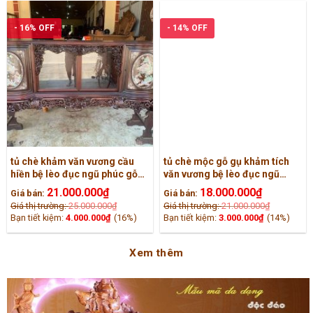
- 16% OFF
- 14% OFF
tủ chè khảm văn vương cầu
tủ chè mộc gỗ gụ khảm tích
hiền bệ lèo đục ngũ phúc gỗ
văn vương bệ lèo đục ngũ
gụ
phúc
21.000.000
₫
18.000.000
₫
Giá bán:
Giá bán:
Giá thị trường:
25.000.000
₫
Giá thị trường:
21.000.000
₫
Bạn tiết kiệm:
4.000.000
₫
(16%)
Bạn tiết kiệm:
3.000.000
₫
(14%)
Xem thêm