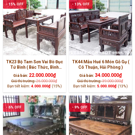
- 15% OFF
- 13% OFF
TK23 Bộ Tam Sơn Vai Bò Đục
TK44 Mẫu Huế 6 Món Gỗ Gụ (
Tứ Bình ( Bác Thức, Bình
Cô Thuận, Hải Phòng )
Dương)
22.000.000
₫
34.000.000
₫
Giá bán:
Giá bán:
Giá thị trường:
26.000.000
₫
Giá thị trường:
39.000.000
₫
Bạn tiết kiệm:
4.000.000
₫
(15%)
Bạn tiết kiệm:
5.000.000
₫
(13%)
- 6% OFF
- 9% OFF