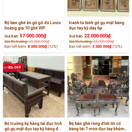
Bộ bàn ghế ăn gỗ gõ đỏ Louis
tranh tứ bình gỗ gụ mật hàng
hoàng gia 10 ghế VIP
đục tay kỹ dày 6p
57.000.000
₫
22.000.000
₫
Giá bán:
Giá bán:
Giá thị trường:
65.000.000
₫
Giá thị trường:
25.000.000
₫
Bạn tiết kiệm:
8.000.000
₫
(12%)
Bạn tiết kiệm:
3.000.000
₫
(12%)
- 8% OFF
Bộ trường kỷ hàng tái đục tích
Bộ bàn ghế rồng đỉnh lối cổ
gỗ gụ mật đục tay kỹ hàng đẹp
hàng tái 7 món đục tay khảm