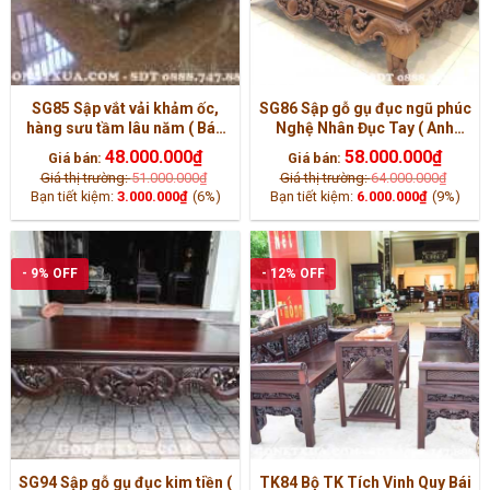
SG85 Sập vắt vải khảm ốc,
SG86 Sập gỗ gụ đục ngũ phúc
hàng sưu tầm lâu năm ( Bác
Nghệ Nhân Đục Tay ( Anh
Tiến, Vũng Tàu )
Sang, Sài Gòn )
48.000.000
₫
58.000.000
₫
Giá bán:
Giá bán:
Giá thị trường:
51.000.000
₫
Giá thị trường:
64.000.000
₫
Bạn tiết kiệm:
3.000.000
₫
(6%)
Bạn tiết kiệm:
6.000.000
₫
(9%)
- 9% OFF
- 12% OFF
SG94 Sập gỗ gụ đục kim tiền (
TK84 Bộ TK Tích Vinh Quy Bái