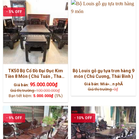
- 5% OFF
TK50 Bộ Cổ Đồ Đại Đục Kim
Bộ Louis gỗ gụ tựa trơn hàng 9
Tiền 8 Món ( Chú Tuấn , Thanh
món ( Chú Cương, Thái Bình )
Hóa )
95.000.000
₫
Giá bán:
Miá»…n phÃ­
Giá bán:
Giá thị trường:
0
₫
Giá thị trường:
100.000.000
₫
Bạn tiết kiệm:
5.000.000
₫
(5%)
- 9% OFF
- 10% OFF