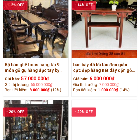
- 12% OFF
- 14% OFF
Bộ bàn ghế louis hàng tái 9
bàn bày đồ lối tàu đơn giản
món gỗ gụ hàng đục tay kỹ
cực đẹp hàng nét dày dặn gỗ
đẹp nét
gụ
57.000.000
₫
6.000.000
₫
Giá bán:
Giá bán:
Giá thị trường:
65.000.000
₫
Giá thị trường:
7.000.000
₫
Bạn tiết kiệm:
8.000.000
₫
(12%)
Bạn tiết kiệm:
1.000.000
₫
(14%)
- 20% OFF
- 29% OFF