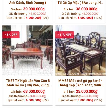
Anh Cảnh, Bình Dương )
Tổ Gỗ Gụ Mật ( BÁc Long, Hải
Dương)
39.000.000
₫
38.000.000
₫
Giá bán:
Giá bán:
Giá thị trường:
43.000.000
₫
Giá thị trường:
43.000.000
₫
Bạn tiết kiệm:
4.000.000
₫
(9%)
Bạn tiết kiệm:
5.000.000
₫
(12%)
- 8% OFF
- 11% OFF
TK87 TK Ngũ Lân Vờn Cầu 8
MM53 Móc mỏ gỗ gụ 6 món
Món Gỗ Gụ ( Chị Vân, Vũng
hàng đẹp ( Anh Toàn, Vĩnh
Tàu )
Phúc )
68.000.000
₫
25.000.000
₫
Giá bán:
Giá bán:
Giá thị trường:
74.000.000
₫
Giá thị trường:
28.000.000
₫
Bạn tiết kiệm:
6.000.000
₫
(8%)
Bạn tiết kiệm:
3.000.000
₫
(11%)