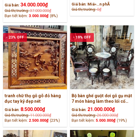
nét
ốc kỹ
34.000.000
₫
Giá bán:
Miá»…n phÃ­
Giá bán:
Giá thị trường:
0
₫
Giá thị trường:
37.000.000
₫
Bạn tiết kiệm:
3.000.000
₫
(8%)
- 23% OFF
- 19% OFF
tranh chữ thọ gỗ gõ đỏ hàng
Bộ bàn ghế guột dơi gỗ gụ mật
đục tay kỹ đẹp nét
7 món hàng làm theo lối cổ
đẹp nét
8.500.000
₫
21.000.000
₫
Giá bán:
Giá bán:
Giá thị trường:
11.000.000
₫
Giá thị trường:
26.000.000
₫
Bạn tiết kiệm:
2.500.000
₫
(23%)
Bạn tiết kiệm:
5.000.000
₫
(19%)