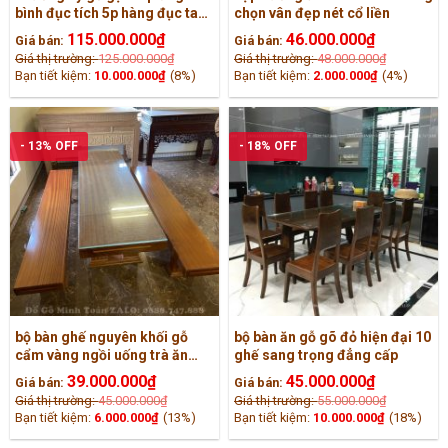
bình đục tích 5p hàng đục tay
chọn vân đẹp nét cổ liền
kỹ cỡ đại
115.000.000
₫
46.000.000
₫
Giá bán:
Giá bán:
Giá thị trường:
125.000.000
₫
Giá thị trường:
48.000.000
₫
Bạn tiết kiệm:
10.000.000
₫
(8%)
Bạn tiết kiệm:
2.000.000
₫
(4%)
- 13% OFF
- 18% OFF
bộ bàn ghế nguyên khối gỗ
bộ bàn ăn gỗ gõ đỏ hiện đại 10
cẩm vàng ngồi uống trà ăn
ghế sang trọng đẳng cấp
cơm cực đẹp
39.000.000
₫
45.000.000
₫
Giá bán:
Giá bán:
Giá thị trường:
45.000.000
₫
Giá thị trường:
55.000.000
₫
Bạn tiết kiệm:
6.000.000
₫
(13%)
Bạn tiết kiệm:
10.000.000
₫
(18%)