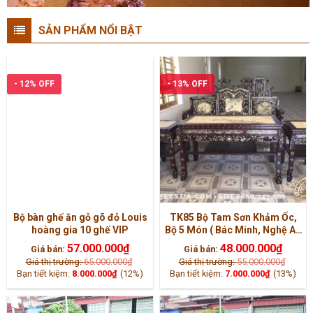
SẢN PHẨM NỔI BẬT
- 12% OFF
- 13% OFF
Bộ bàn ghế ăn gỗ gõ đỏ Louis
TK85 Bộ Tam Sơn Khảm Ốc,
hoàng gia 10 ghế VIP
Bộ 5 Món ( Bác Minh, Nghệ An
)
57.000.000
₫
48.000.000
₫
Giá bán:
Giá bán:
Giá thị trường:
65.000.000
₫
Giá thị trường:
55.000.000
₫
Bạn tiết kiệm:
8.000.000
₫
(12%)
Bạn tiết kiệm:
7.000.000
₫
(13%)