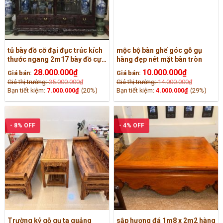
tủ bày đồ cỡ đại đục trúc kích
mộc bộ bàn ghế góc gỗ gụ
thước ngang 2m17 bày đồ cực
hàng đẹp nét mặt bàn tròn
đẹp
28.000.000
₫
10.000.000
₫
Giá bán:
Giá bán:
Giá thị trường:
35.000.000
₫
Giá thị trường:
14.000.000
₫
Bạn tiết kiệm:
7.000.000
₫
(20%)
Bạn tiết kiệm:
4.000.000
₫
(29%)
- 8% OFF
- 4% OFF
Trường kỷ gỗ gụ ta quảng
sập hương đá 1m8 x 2m2 hàng