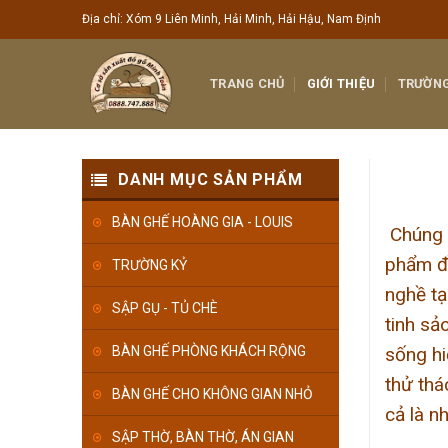
Skip
Địa chỉ: Xóm 9 Liên Minh, Hải Minh, Hải Hậu, Nam Định
to
content
TRANG CHỦ
GIỚI THIỆU
TRƯỜNG
DANH MỤC SẢN PHẨM
BÀN GHẾ HOÀNG GIA - LOUIS
Chúng t
phẩm đồ
TRƯỜNG KỶ
nghề tạ
SẬP GỤ - TỦ CHÈ
tinh sả
sống hi
BÀN GHẾ PHÒNG KHÁCH RỘNG
thử thá
BÀN GHẾ CHO KHÔNG GIAN NHỎ
cả là n
SẬP THỜ, BÀN THỜ, ÁN GIAN