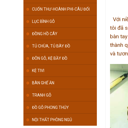
CUỐN THƯ-HOÀNH PHI-CÂU ĐỐI
Với niề
LỤC BÌNH GỖ
tôi đã 
ĐỒNG HỒ CÂY
bàn tay
thành q
TỦ CHÙA, TỦ BÀY ĐỒ
và tươn
ĐÔN GỖ, KỆ BẦY ĐỒ
KỆ TIVI
BÀN GHẾ ĂN
TRANH GỖ
ĐỒ GỖ PHONG THỦY
NỘI THẤT PHÒNG NGỦ