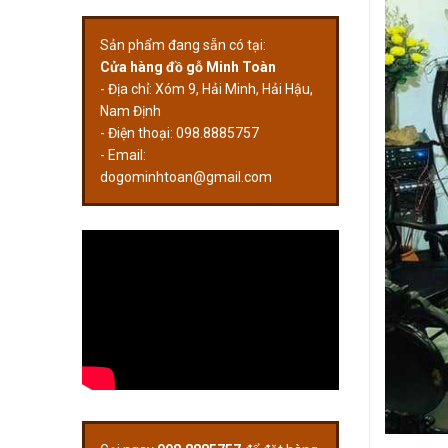
Sản phẩm đang sẵn có tại:
Cửa hàng đồ gỗ Minh Toàn
- Địa chỉ: Xóm 9, Hải Minh, Hải Hậu,
Nam Định
- Điện thoại: 098.8885757
- Email:
dogominhtoan@gmail.com