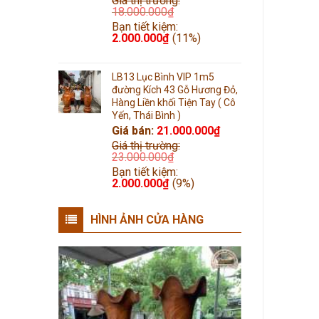
Giá thị trường:
18.000.000
₫
Bạn tiết kiệm:
2.000.000
₫
(11%)
LB13 Lục Bình VIP 1m5
đường Kích 43 Gỗ Hương Đỏ,
Hàng Liền khối Tiện Tay ( Cô
Yến, Thái Bình )
Giá bán:
21.000.000
₫
Giá thị trường:
23.000.000
₫
Bạn tiết kiệm:
2.000.000
₫
(9%)
HÌNH ẢNH CỬA HÀNG