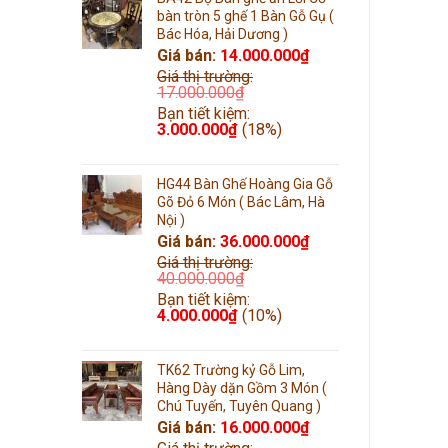
bàn tròn 5 ghế 1 Bàn Gỗ Gụ (
Bác Hóa, Hải Dương )
Giá bán:
14.000.000
₫
Giá thị trường:
17.000.000
₫
Bạn tiết kiệm:
3.000.000
₫
(18%)
HG44 Bàn Ghế Hoàng Gia Gỗ
Gõ Đỏ 6 Món ( Bác Lâm, Hà
Nội )
Giá bán:
36.000.000
₫
Giá thị trường:
40.000.000
₫
Bạn tiết kiệm:
4.000.000
₫
(10%)
TK62 Trường kỷ Gỗ Lim,
Hàng Dày dặn Gồm 3 Món (
Chú Tuyến, Tuyên Quang )
Giá bán:
16.000.000
₫