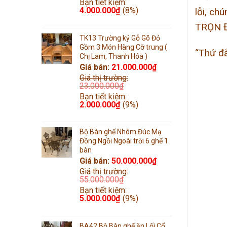
Bạn tiết kiệm:
4.000.000
₫
(8%)
lỗi, ch
TRỌN 
TK13 Trường kỷ Gỗ Gõ Đỏ
Gồm 3 Món Hàng Cỡ trung (
“Thứ đắ
Chị Lam, Thanh Hóa )
Giá bán:
21.000.000
₫
Giá thị trường:
23.000.000
₫
Bạn tiết kiệm:
2.000.000
₫
(9%)
Bộ Bàn ghế Nhôm Đúc Mạ
Đồng Ngồi Ngoài trời 6 ghế 1
bàn
Giá bán:
50.000.000
₫
Giá thị trường:
55.000.000
₫
Bạn tiết kiệm:
5.000.000
₫
(9%)
BA42 Bộ Bàn ghế ăn Lối Cổ