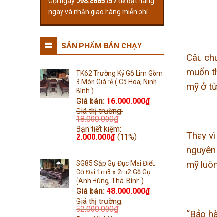
Gọi ngay
098.8885757
để đặt hàng
ngay và nhận giao hàng miễn phí.
SẢN PHẨM BÁN CHẠY
Câu chu
muốn th
TK62 Trường Kỷ Gỗ Lim Gồm
3 Món Giá rẻ ( Cô Hoa, Ninh
mỹ ở từ
Bình )
Giá bán:
16.000.000
₫
Giá thị trường:
18.000.000
₫
Bạn tiết kiệm:
Thay vì
2.000.000
₫
(11%)
nguyên 
mỹ luôn
SG85 Sập Gụ Đục Mai Điểu
Cỡ Đại 1m8 x 2m2 Gỗ Gụ
(Anh Hùng, Thái Bình )
Giá bán:
48.000.000
₫
Giá thị trường:
52.000.000
₫
“Bảo hà