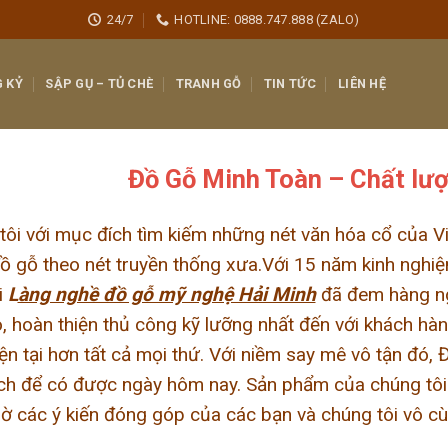
24/7
HOTLINE: 0888.747.888 (ZALO)
 KỶ
SẬP GỤ – TỦ CHÈ
TRANH GỖ
TIN TỨC
LIÊN HỆ
Đồ Gỗ Minh Toàn – Chất lượ
ôi với mục đích tìm kiếm những nét văn hóa cổ của Vi
 gỗ theo nét truyền thống xưa.Với 15 năm kinh nghiệ
i
L
àng nghề đồ gỗ mỹ nghệ Hải Minh
đã đem hàng ng
o, hoàn thiện thủ công kỹ lưỡng nhất đến với khách hà
ện tại hơn tất cả mọi thứ. Với niềm say mê vô tận đó
ch để có được ngày hôm nay. Sản phẩm của chúng tôi t
hờ các ý kiến đóng góp của các bạn và chúng tôi vô cùn