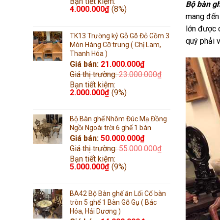
Bạn tiết kiệm:
Bộ bàn g
4.000.000
₫
(8%)
mang đến 
lớn được 
TK13 Trường kỷ Gỗ Gõ Đỏ Gồm 3
quý phải v
Món Hàng Cỡ trung ( Chị Lam,
Thanh Hóa )
Giá bán:
21.000.000
₫
Giá thị trường:
23.000.000
₫
Bạn tiết kiệm:
2.000.000
₫
(9%)
Bộ Bàn ghế Nhôm Đúc Mạ Đồng
Ngồi Ngoài trời 6 ghế 1 bàn
Giá bán:
50.000.000
₫
Giá thị trường:
55.000.000
₫
Bạn tiết kiệm:
5.000.000
₫
(9%)
BA42 Bộ Bàn ghế ăn Lối Cổ bàn
tròn 5 ghế 1 Bàn Gỗ Gụ ( Bác
Hóa, Hải Dương )