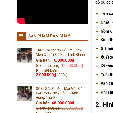
gỗ gụ có t
Tên s
Chất l
Gồm 6
SẢN PHẨM BÁN CHẠY
Kích t
Giá hi
TK62 Trường Kỷ Gỗ Lim Gồm 3
Món Giá rẻ ( Cô Hoa, Ninh Bình )
Xuất x
Giá bán:
16.000.000
₫
Giá thị trường:
18.000.000
₫
Kỹ thu
Bạn tiết kiệm:
Tuổi t
2.000.000
₫
(11%)
Vận c
SG85 Sập Gụ Đục Mai Điểu Cỡ
Phí shi
Đại 1m8 x 2m2 Gỗ Gụ (Anh
Hùng, Thái Bình )
Giá bán:
48.000.000
₫
2. Hì
Giá thị trường:
52.000.000
₫