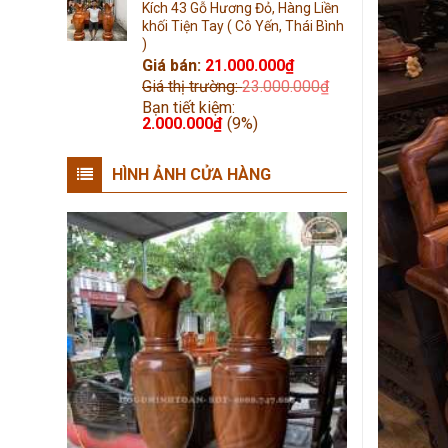
Kích 43 Gỗ Hương Đỏ, Hàng Liền
khối Tiện Tay ( Cô Yến, Thái Bình
)
Giá bán:
21.000.000
₫
Giá thị trường:
23.000.000
₫
Bạn tiết kiệm:
2.000.000
₫
(9%)
HÌNH ẢNH CỬA HÀNG