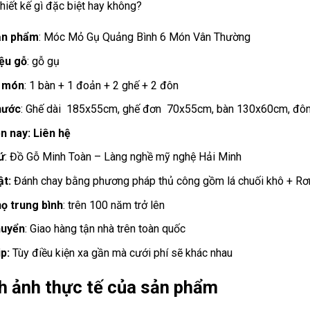
hiết kế gì đặc biệt hay không?
ản phẩm
: Móc Mỏ Gụ Quảng Bình 6 Món Vân Thường
iệu gỗ
: gỗ gụ
 món
: 1 bàn + 1 đoản + 2 ghế + 2 đôn
hước
: Ghế dài 185x55cm, ghế đơn 70x55cm, bàn 130x60cm, đ
ện nay: Liên hệ
ứ
: Đồ Gỗ Minh Toàn – Làng nghề mỹ nghệ Hải Minh
ật:
Đánh chay bằng phương pháp thủ công gồm lá chuối khô + R
họ trung bình
: trên 100 năm trở lên
huyển
: Giao hàng tận nhà trên toàn quốc
p:
Tùy điều kiện xa gần mà cưới phí sẽ khác nhau
nh ảnh thực tế của sản phẩm