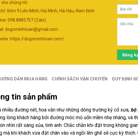
 cho chúng tôi:
 chỉ: Xóm 9 Liên Minh, Hải Minh, Hải Hậu, Nam Định
line: 098.8885757 (Zalo)
il:
dogominhtoan@gmail.com
site: https://dogominhtoan.com/
Đăng k
ƯỚNG DẪN MUA HÀNG
CHÍNH SÁCH VẬN CHUYỂN
QUY ĐỊNH Đ
ông tin sản phẩm
 nhiều đường nét, hoa văn như những dòng trường kỷ cổ xưa,
bộ
ong lòng khách hàng bởi đường móc mỏ uốn mềm nhẹ nhàng, và th
ón nhìn rất sáng sủa, tinh anh. Chắc chắn khi đặt trong không gi
g mà khi khách vừa đặt chân vào và ngồi lên ghế sẽ cực kỳ thí