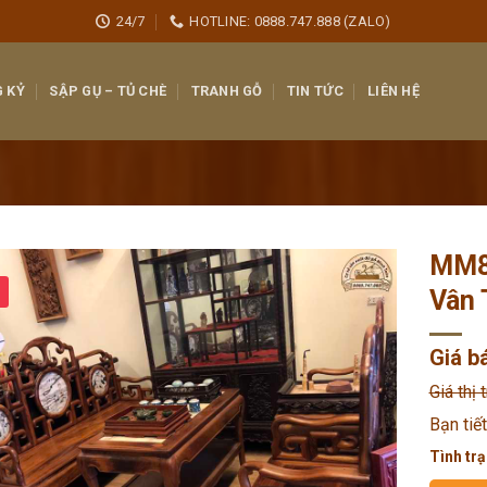
24/7
HOTLINE: 0888.747.888 (ZALO)
 KỶ
SẬP GỤ – TỦ CHÈ
TRANH GỖ
TIN TỨC
LIÊN HỆ
MM8
Vân 
Giá b
Giá thị 
Bạn tiế
Tình trạ