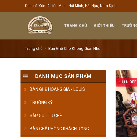
Skip
Địa chỉ: Xóm 9 Liên Minh, Hải Minh, Hải Hậu, Nam Định
to
content
TRANG CHỦ
GIỚI THIỆU
TRƯỜNG
Trang chủ
/
Bàn Ghế Cho Không Gian Nhỏ
DANH MỤC SẢN PHẨM
- 11% OFF
BÀN GHẾ HOÀNG GIA - LOUIS
TRƯỜNG KỶ
SẬP GỤ - TỦ CHÈ
BÀN GHẾ PHÒNG KHÁCH RỘNG