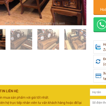
Hoà
H
Z
Đ
(c
X
tạ
IN LIÊN HỆ:
 mua sản phẩm với giá tốt nhất.
liên hệ trực tiếp nhân viên tư vấn khách hàng hoặc để lại