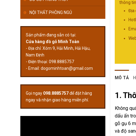
thông tin
Địa
NỘI THẤT PHÒNG NGỦ
Hot
Ema
Sản phẩm đang sẵn có tại:
Web
Cửa hàng đồ gỗ Minh Toàn
- Địa chỉ: Xóm 9, Hải Minh, Hải Hậu,
Nam Định
- Điện thoại: 098.8885757
- Email:
dogominhtoan@gmail.com
MÔ TẢ
H
1. Th
Gọi ngay
098.8885757
để đặt hàng
ngay và nhận giao hàng miễn phí.
Không quá
dấu ấn tr
gỗ gụ 6 m
và độ san