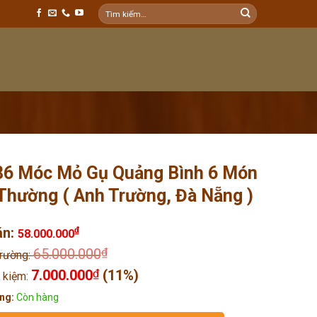
Tìm
kiếm:
6 Móc Mỏ Gụ Quảng Bình 6 Món
Thường ( Anh Trường, Đà Nẵng )
án:
₫
58.000.000
65.000.000
₫
trường:
7.000.000
₫
(11%)
t kiệm:
ng:
Còn hàng