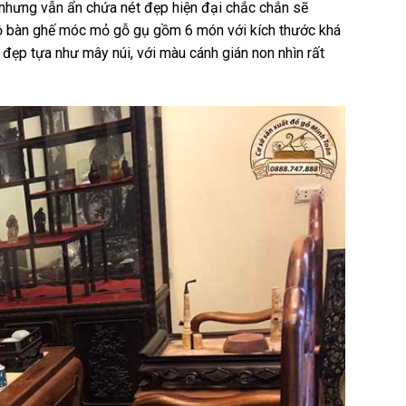
 nhưng vẫn ẩn chứa nét đẹp hiện đại chắc chắn sẽ
 Bộ bàn ghế móc mỏ gỗ gụ gồm 6 món với kích thước khá
đẹp tựa như mây núi, với màu cánh gián non nhìn rất