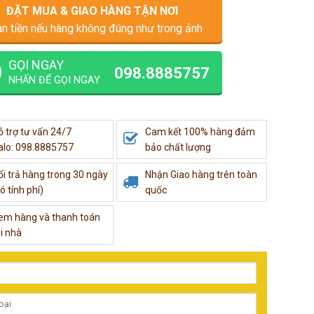
ĐẶT MUA & GIAO HÀNG TẬN NƠI
n tiền nếu hàng không đúng như trong ảnh
GỌI NGAY
098.8885757
NHẤN ĐỂ GỌI NGAY
ỗ trợ tư vấn 24/7
Cam kết 100% hàng đảm
alo: 098.8885757
bảo chất lượng
ổi trả hàng trong 30 ngày
Nhận Giao hàng trên toàn
ó tính phí)
quốc
em hàng và thanh toán
i nhà