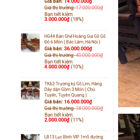
Giá bán:
14.000.000
₫
Giá thị trường:
17.000.000
₫
Bạn tiết kiệm:
3.000.000
₫
(18%)
HG44 Bàn Ghế Hoàng Gia Gỗ Gõ
Đỏ 6 Món ( Bác Lâm, Hà Nội )
Giá bán:
36.000.000
₫
Giá thị trường:
40.000.000
₫
Bạn tiết kiệm:
4.000.000
₫
(10%)
TK62 Trường kỷ Gỗ Lim, Hàng
Dày dặn Gồm 3 Món ( Chú
Tuyến, Tuyên Quang )
Giá bán:
16.000.000
₫
Giá thị trường:
18.000.000
₫
Bạn tiết kiệm:
2.000.000
₫
(11%)
LB13 Lục Bình VIP 1m5 đường