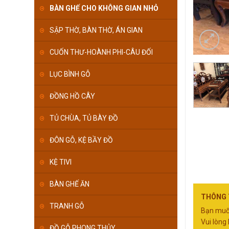
BÀN GHẾ CHO KHÔNG GIAN NHỎ
SẬP THỜ, BÀN THỜ, ÁN GIAN
CUỐN THƯ-HOÀNH PHI-CÂU ĐỐI
LỤC BÌNH GỖ
ĐỒNG HỒ CÂY
TỦ CHÙA, TỦ BÀY ĐỒ
ĐÔN GỖ, KỆ BẦY ĐỒ
KỆ TIVI
BÀN GHẾ ĂN
THÔNG T
TRANH GỖ
Bạn muốn
Vui lòng 
ĐỒ GỖ PHONG THỦY