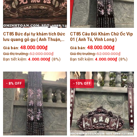
CT85 Bức đại tự khảm tích Đức
CT85 Câu Đối Khảm Chữ Ốc Vip
lưu quang gỗ gụ ( Anh Thuận,
01 ( Anh Tú, Vĩnh Long )
Bắc Giang )
48.000.000
₫
48.000.000
₫
Giá bán:
Giá bán:
Giá thị trường:
52.000.000
₫
Giá thị trường:
52.000.000
₫
Bạn tiết kiệm:
4.000.000
₫
(8%)
Bạn tiết kiệm:
4.000.000
₫
(8%)
- 8% OFF
- 10% OFF