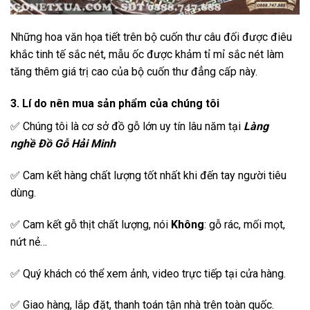
Những hoa văn họa tiết trên bộ cuốn thư câu đối được điêu
khắc tinh tế sắc nét, mẫu ốc được khảm tỉ mỉ sắc nét làm
tăng thêm giá trị cao của bộ cuốn thư đẳng cấp này.
3. Lí do nên mua s
ả
n ph
ẩ
m c
ủ
a chúng tôi
✅ Chúng tôi là cơ sở đồ gỗ lớn uy tín lâu năm tại
Làng
ngh
ề
Đồ
G
ỗ
H
ả
i Minh
✅ Cam kết hàng chất lượng tốt nhất khi đến tay người tiêu
dùng.
✅ Cam kết gỗ thịt chất lượng, nói
Không
: gỗ rác, mối mọt,
nứt nẻ…
✅ Quý khách có thể xem ảnh, video trực tiếp tại cửa hàng.
✅ Giao hàng, lắp đặt, thanh toán tận nhà trên toàn quốc.