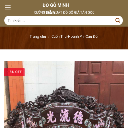
Skip
to
content
Tìm
kiếm:
Trang chủ
/
Cuốn Thư-Hoành Phi-Câu Đối
- 8% OFF