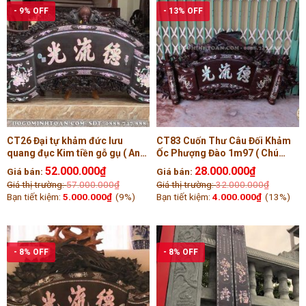
- 9% OFF
- 13% OFF
CT26 Đại tự khảm đức lưu
CT83 Cuốn Thư Câu Đối Khảm
quang đục Kim tiền gỗ gụ ( Anh
Ốc Phượng Đào 1m97 ( Chú
Miện, Thanh Hóa )
Lâm, Hưng Yên )
52.000.000
₫
28.000.000
₫
Giá bán:
Giá bán:
Giá thị trường:
57.000.000
₫
Giá thị trường:
32.000.000
₫
Bạn tiết kiệm:
5.000.000
₫
(9%)
Bạn tiết kiệm:
4.000.000
₫
(13%)
- 8% OFF
- 8% OFF