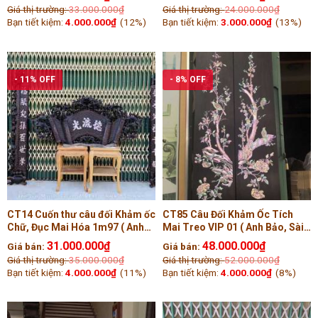
Giá thị trường:
33.000.000
₫
Giá thị trường:
24.000.000
₫
Bạn tiết kiệm:
4.000.000
₫
(12%)
Bạn tiết kiệm:
3.000.000
₫
(13%)
- 11% OFF
- 8% OFF
CT14 Cuốn thư câu đối Khảm ốc
CT85 Câu Đối Khảm Ốc Tích
Chữ, Đục Mai Hóa 1m97 ( Anh
Mai Treo VIP 01 ( Anh Bảo, Sài
Chính, Bắc Ninh )
Gòn )
31.000.000
₫
48.000.000
₫
Giá bán:
Giá bán:
Giá thị trường:
35.000.000
₫
Giá thị trường:
52.000.000
₫
Bạn tiết kiệm:
4.000.000
₫
(11%)
Bạn tiết kiệm:
4.000.000
₫
(8%)