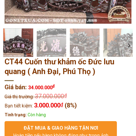
CT44 Cuốn thư khảm ốc Đức lưu
quang ( Anh Đại, Phú Thọ )
Giá bán:
₫
34.000.000
37.000.000
₫
Giá thị trường:
3.000.000
₫
(8%)
Bạn tiết kiệm:
Tình trạng:
Còn hàng
ĐẶT MUA & GIAO HÀNG TẬN NƠI
Hoàn tiền nếu hàng không đúng như trong ảnh