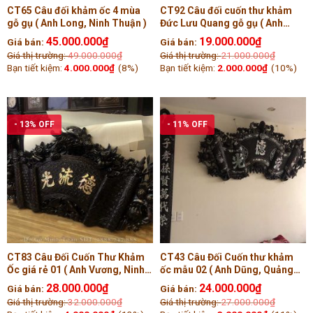
CT65 Câu đối khảm ốc 4 mùa
CT92 Câu đối cuốn thư khảm
gỗ gụ ( Anh Long, Ninh Thuận )
Đức Lưu Quang gỗ gụ ( Anh
Thắng, Bắc Ninh )
45.000.000
₫
19.000.000
₫
Giá bán:
Giá bán:
Giá thị trường:
49.000.000
₫
Giá thị trường:
21.000.000
₫
Bạn tiết kiệm:
4.000.000
₫
(8%)
Bạn tiết kiệm:
2.000.000
₫
(10%)
- 13% OFF
- 11% OFF
CT83 Câu Đối Cuốn Thư Khảm
CT43 Câu Đối Cuốn thư khảm
Ốc giá rẻ 01 ( Anh Vương, Ninh
ốc mẫu 02 ( Anh Dũng, Quảng
Bình )
Nam )
28.000.000
₫
24.000.000
₫
Giá bán:
Giá bán:
Giá thị trường:
32.000.000
₫
Giá thị trường:
27.000.000
₫