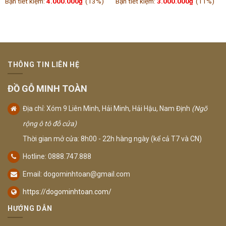
Bạn tiết kiệm:
4.000.000
₫
(13%)
Bạn tiết kiệm:
3.000.000
₫
(11%)
THÔNG TIN LIÊN HỆ
ĐỒ GỖ MINH TOÀN
Địa chỉ: Xóm 9 Liên Minh, Hải Minh, Hải Hậu, Nam Định
(Ngõ
rộng ô tô đỗ cửa)
Thời gian mở cửa: 8h00 - 22h hàng ngày (kể cả T7 và CN)
Hotline: 0888.747.888
Email:
dogominhtoan@gmail.com
https://dogominhtoan.com/
HƯỚNG DẪN