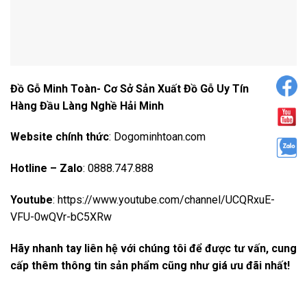
Đồ
G
ỗ
Minh Toàn- C
ơ
S
ở
S
ả
n Xu
ấ
t
Đồ
G
ỗ
Uy Tín
Hàng
Đầ
u Làng Ngh
ề
H
ả
i Minh
Website chính th
ứ
c
:
Dogominhtoan.com
Hotline – Zalo
: 0888.747.888
Youtube
:
https://www.youtube.com/channel/UCQRxuE-
VFU-0wQVr-bC5XRw
Hãy nhanh tay liên h
ệ
v
ớ
i ch
ú
ng tôi
để
đượ
c t
ư
v
ấ
n, cung
c
ấ
p th
ê
m th
ô
ng tin s
ả
n ph
ẩ
m c
ũ
ng nh
ư
gi
á
ư
u
đ
ã
i nh
ấ
t!