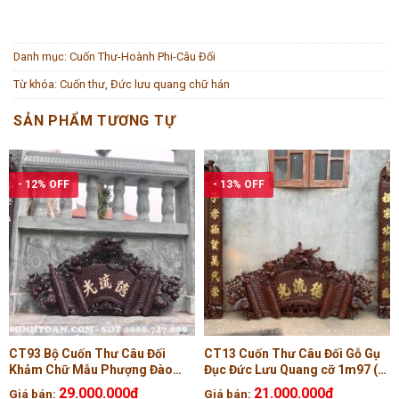
Danh mục:
Cuốn Thư-Hoành Phi-Câu Đối
Từ khóa:
Cuốn thư
,
Đức lưu quang chữ hán
SẢN PHẨM TƯƠNG TỰ
- 12% OFF
- 13% OFF
CT93 Bộ Cuốn Thư Câu Đối
CT13 Cuốn Thư Câu Đối Gỗ Gụ
Khảm Chữ Mẫu Phượng Đào
Đục Đức Lưu Quang cỡ 1m97 (
1m97 ( Anh Tùng , Hải Dương )
Chú Nghĩa, Đồng Tháp )
29.000.000
₫
21.000.000
₫
Giá bán:
Giá bán: