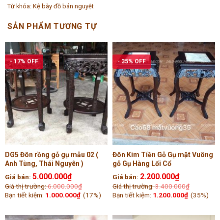
Từ khóa:
Kệ bày đồ bán nguyệt
SẢN PHẨM TƯƠNG TỰ
- 17% OFF
- 35% OFF
DG5 Đôn rồng gỗ gụ mẫu 02 (
Đôn Kim Tiền Gỗ Gụ mặt Vuông
Anh Tùng, Thái Nguyên )
gỗ Gụ Hàng Lối Cổ
5.000.000
₫
2.200.000
₫
Giá bán:
Giá bán:
Giá thị trường:
6.000.000
₫
Giá thị trường:
3.400.000
₫
Bạn tiết kiệm:
1.000.000
₫
(17%)
Bạn tiết kiệm:
1.200.000
₫
(35%)