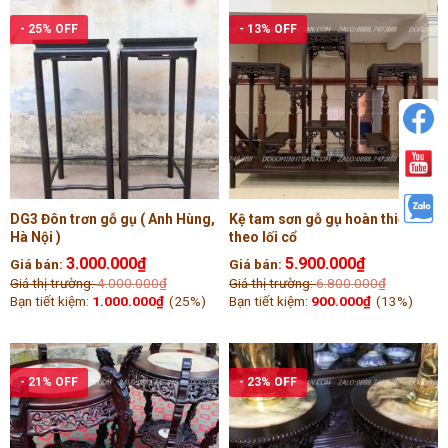
- 25% OFF
- 13% OFF
DG3 Đôn trơn gỗ gụ ( Anh Hùng,
Kệ tam sơn gỗ gụ hoàn thiện
Hà Nội )
theo lối cổ
3.000.000
₫
5.900.000
₫
Giá bán:
Giá bán:
Giá thị trường:
4.000.000
₫
Giá thị trường:
6.800.000
₫
Bạn tiết kiệm:
1.000.000
₫
(25%)
Bạn tiết kiệm:
900.000
₫
(13%)
- 21% OFF
- 23% OFF