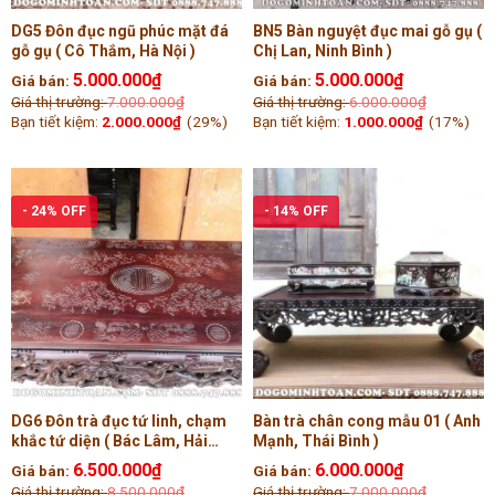
DG5 Đôn đục ngũ phúc mặt đá
BN5 Bàn nguyệt đục mai gỗ gụ (
gỗ gụ ( Cô Thắm, Hà Nội )
Chị Lan, Ninh Bình )
5.000.000
₫
5.000.000
₫
Giá bán:
Giá bán:
Giá thị trường:
7.000.000
₫
Giá thị trường:
6.000.000
₫
Bạn tiết kiệm:
2.000.000
₫
(29%)
Bạn tiết kiệm:
1.000.000
₫
(17%)
- 24% OFF
- 14% OFF
DG6 Đôn trà đục tứ linh, chạm
Bàn trà chân cong mẫu 01 ( Anh
khắc tứ diện ( Bác Lâm, Hải
Mạnh, Thái Bình )
Dương )
6.500.000
₫
6.000.000
₫
Giá bán:
Giá bán:
Giá thị trường:
8.500.000
₫
Giá thị trường:
7.000.000
₫