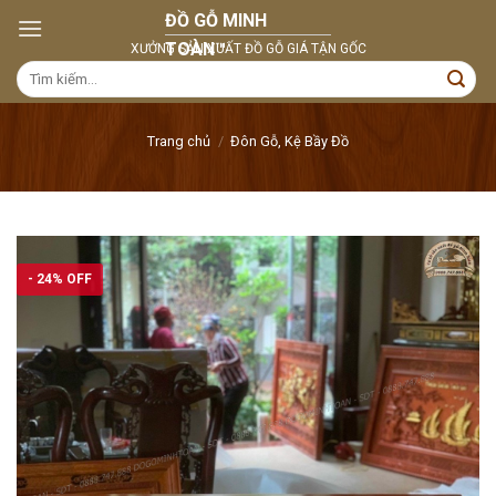
Skip
to
content
Tìm
kiếm:
Trang chủ
/
Đôn Gỗ, Kệ Bầy Đồ
- 24% OFF