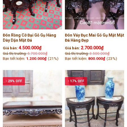
Đôn Rồng Cỡ Đại Gỗ Gụ Hàng
Đôn Váy Đục Mai Gỗ Gụ Mật Mặt
Dày Dặn Mặt Đá
Đá Hàng Đẹp
4.500.000
₫
2.700.000
₫
Giá bán:
Giá bán:
Giá thị trường:
5.700.000
₫
Giá thị trường:
3.500.000
₫
Bạn tiết kiệm:
1.200.000
₫
(21%)
Bạn tiết kiệm:
800.000
₫
(23%)
- 29% OFF
- 17% OFF