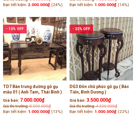
Bạn tiết kiệm:
2.000.000
₫
(24%)
Bạn tiết kiệm:
1.000.000
₫
(14%)
- 13% OFF
- 22% OFF
TD7 Bàn trung đường gỗ gụ
DG3 Đôn chữ phúc gỗ gụ ( Bác
mẫu 01 ( Anh Tam, Thái Bình )
Tiến, Bình Dương )
7.000.000
₫
3.500.000
₫
Giá bán:
Giá bán:
Giá thị trường:
8.000.000
₫
Giá thị trường:
4.500.000
₫
Bạn tiết kiệm:
1.000.000
₫
(13%)
Bạn tiết kiệm:
1.000.000
₫
(22%)