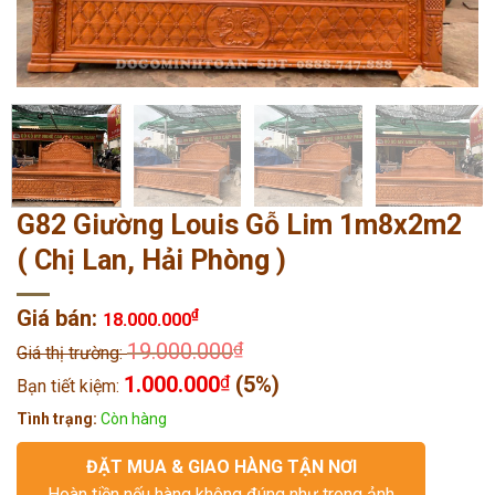
G82 Giường Louis Gỗ Lim 1m8x2m2
( Chị Lan, Hải Phòng )
Giá bán:
₫
18.000.000
19.000.000
₫
Giá thị trường:
1.000.000
₫
(5%)
Bạn tiết kiệm:
Tình trạng:
Còn hàng
ĐẶT MUA & GIAO HÀNG TẬN NƠI
Hoàn tiền nếu hàng không đúng như trong ảnh