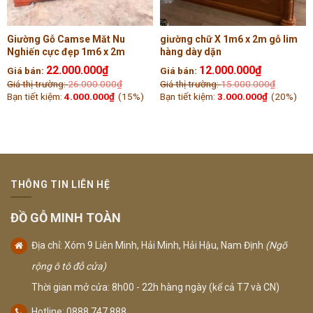
Giường Gỗ Camse Măt Nu
giường chữ X 1m6 x 2m gỗ lim
Nghiến cực đẹp 1m6 x 2m
hàng dày dặn
22.000.000
₫
12.000.000
₫
Giá bán:
Giá bán:
Giá thị trường:
26.000.000
₫
Giá thị trường:
15.000.000
₫
Bạn tiết kiệm:
4.000.000
₫
(15%)
Bạn tiết kiệm:
3.000.000
₫
(20%)
THÔNG TIN LIÊN HỆ
ĐỒ GỖ MINH TOÀN
Địa chỉ: Xóm 9 Liên Minh, Hải Minh, Hải Hậu, Nam Định
(Ngõ
rộng ô tô đỗ cửa)
Thời gian mở cửa: 8h00 - 22h hàng ngày (kể cả T7 và CN)
Hotline: 0888.747.888