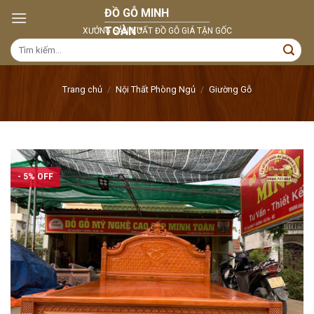
Skip
to
content
Tìm
kiếm:
Trang chủ
/
Nội Thất Phòng Ngủ
/
Giường Gỗ
- 5% OFF