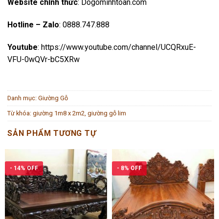
Website chính thức
:
Dogominhtoan.com
Hotline – Zalo
: 0888.747.888
Youtube
:
https://www.youtube.com/channel/UCQRxuE-
VFU-0wQVr-bC5XRw
Danh mục:
Giường Gỗ
Từ khóa:
giường 1m8 x 2m2
,
giường gỗ lim
SẢN PHẨM TƯƠNG TỰ
- 14% OFF
- 8% OFF