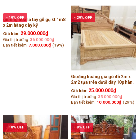
- 19% OFF
- 29% OFF
giường hoa lá tây gỗ gụ kt 1m8
x 2m hàng dày kỹ
29.000.000
₫
Giá bán:
Giá thị trường:
36.000.000
₫
Bạn tiết kiệm:
7.000.000
₫
(19%)
Giường hoàng gia gõ đỏ 2m x
2m2 tựa trên dưới dày 10p hàng
đẹp trong ngoài
25.000.000
₫
Giá bán:
Giá thị trường:
35.000.000
₫
Bạn tiết kiệm:
10.000.000
₫
(29%)
- 10% OFF
- 8% OFF