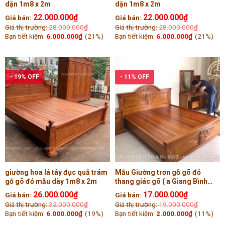
dặn 1m8 x 2m
dặn 1m8 x 2m
22.000.000
₫
22.000.000
₫
Giá bán:
Giá bán:
Giá thị trường:
28.000.000
₫
Giá thị trường:
28.000.000
₫
Bạn tiết kiệm:
6.000.000
₫
(21%)
Bạn tiết kiệm:
6.000.000
₫
(21%)
- 19% OFF
- 11% OFF
giường hoa lá tây đục quả trám
Mẫu Giường trơn gỗ gõ đỏ
gỗ gõ đỏ mẫu dày 1m8 x 2m
thang giác gõ ( a Giang Bình
Phước)
26.000.000
₫
17.000.000
₫
Giá bán:
Giá bán:
Giá thị trường:
32.000.000
₫
Giá thị trường:
19.000.000
₫
Bạn tiết kiệm:
6.000.000
₫
(19%)
Bạn tiết kiệm:
2.000.000
₫
(11%)