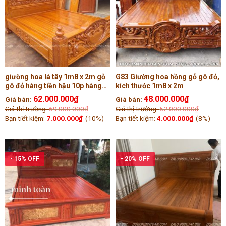
giường hoa lá tây 1m8 x 2m gỗ
G83 Giường hoa hồng gỗ gõ đỏ,
gõ đỏ hàng tiền hậu 10p hàng
kích thước 1m8 x 2m
dày
62.000.000
₫
48.000.000
₫
Giá bán:
Giá bán:
Giá thị trường:
69.000.000
₫
Giá thị trường:
52.000.000
₫
Bạn tiết kiệm:
7.000.000
₫
(10%)
Bạn tiết kiệm:
4.000.000
₫
(8%)
- 15% OFF
- 20% OFF