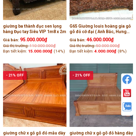
giường ba thành đục sen lọng
G65 Giường louis hoàng gia gỗ
hàng Đục tay Siêu VIP 1m8 x 2m
gõ đỏ cỡ đại ( Anh Bắc, Hưng
Yên )
95.000.000
₫
46.000.000
₫
Giá bán:
Giá bán:
Giá thị trường:
110.000.000
₫
Giá thị trường:
50.000.000
₫
Bạn tiết kiệm:
15.000.000
₫
(14%)
Bạn tiết kiệm:
4.000.000
₫
(8%)
- 21% OFF
- 21% OFF
giường chữ x gỗ gõ đỏ mẫu dày
giường chữ x gỗ gõ đỏ hàng dày