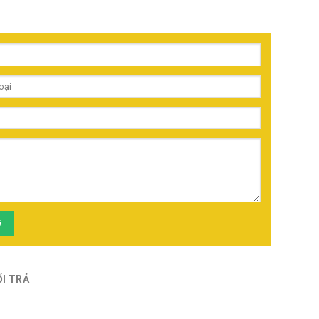
ý
ỔI TRẢ