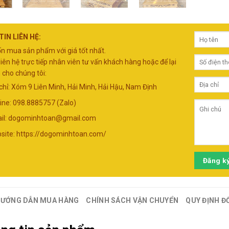
IN LIÊN HỆ:
 mua sản phẩm với giá tốt nhất.
liên hệ trực tiếp nhân viên tư vấn khách hàng hoặc để lại
 cho chúng tôi:
 chỉ: Xóm 9 Liên Minh, Hải Minh, Hải Hậu, Nam Định
line: 098.8885757 (Zalo)
il:
dogominhtoan@gmail.com
site: https://dogominhtoan.com/
Đăng k
ƯỚNG DẪN MUA HÀNG
CHÍNH SÁCH VẬN CHUYỂN
QUY ĐỊNH Đ