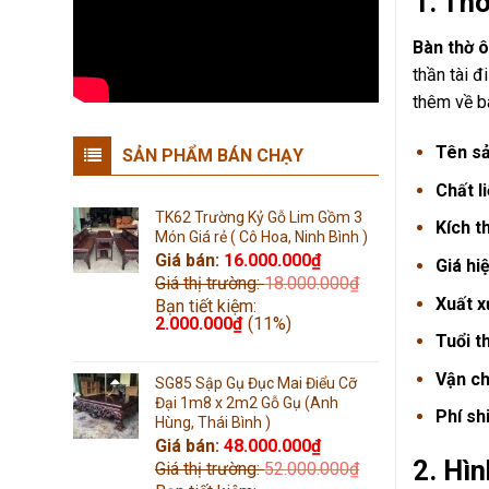
1. Th
Bàn thờ 
thần tài đ
thêm về b
Tên s
SẢN PHẨM BÁN CHẠY
Chất l
TK62 Trường Kỷ Gỗ Lim Gồm 3
Kích t
Món Giá rẻ ( Cô Hoa, Ninh Bình )
Giá bán:
16.000.000
₫
Giá hi
Giá thị trường:
18.000.000
₫
Xuất x
Bạn tiết kiệm:
2.000.000
₫
(11%)
Tuổi t
Vận c
SG85 Sập Gụ Đục Mai Điểu Cỡ
Đại 1m8 x 2m2 Gỗ Gụ (Anh
Phí shi
Hùng, Thái Bình )
Giá bán:
48.000.000
₫
2. Hì
Giá thị trường:
52.000.000
₫