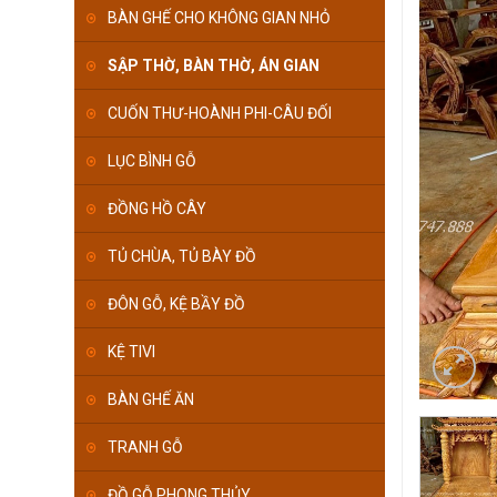
BÀN GHẾ CHO KHÔNG GIAN NHỎ
SẬP THỜ, BÀN THỜ, ÁN GIAN
CUỐN THƯ-HOÀNH PHI-CÂU ĐỐI
LỤC BÌNH GỖ
ĐỒNG HỒ CÂY
TỦ CHÙA, TỦ BÀY ĐỒ
ĐÔN GỖ, KỆ BẦY ĐỒ
KỆ TIVI
BÀN GHẾ ĂN
TRANH GỖ
ĐỒ GỖ PHONG THỦY