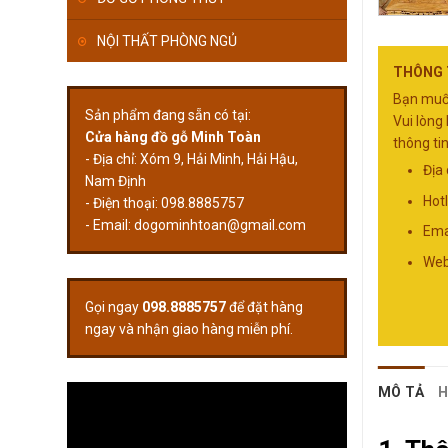
NỘI THẤT PHÒNG NGỦ
THÔNG T
Bạn muốn
Sản phẩm đang sẵn có tại:
Vui lòng 
Cửa hàng đồ gỗ Minh Toàn
thông tin
- Địa chỉ: Xóm 9, Hải Minh, Hải Hậu,
Địa
Nam Định
Hot
- Điện thoại: 098.8885757
- Email:
dogominhtoan@gmail.com
Ema
Web
Gọi ngay
098.8885757
để đặt hàng
ngay và nhận giao hàng miễn phí.
MÔ TẢ
H