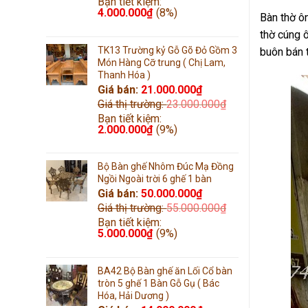
Bạn tiết kiệm:
4.000.000
₫
(8%)
Bàn thờ ô
thờ cúng 
TK13 Trường kỷ Gỗ Gõ Đỏ Gồm 3
buôn bán t
Món Hàng Cỡ trung ( Chị Lam,
Thanh Hóa )
Giá bán:
21.000.000
₫
Giá thị trường:
23.000.000
₫
Bạn tiết kiệm:
2.000.000
₫
(9%)
Bộ Bàn ghế Nhôm Đúc Mạ Đồng
Ngồi Ngoài trời 6 ghế 1 bàn
Giá bán:
50.000.000
₫
Giá thị trường:
55.000.000
₫
Bạn tiết kiệm:
5.000.000
₫
(9%)
BA42 Bộ Bàn ghế ăn Lối Cổ bàn
tròn 5 ghế 1 Bàn Gỗ Gụ ( Bác
Hóa, Hải Dương )