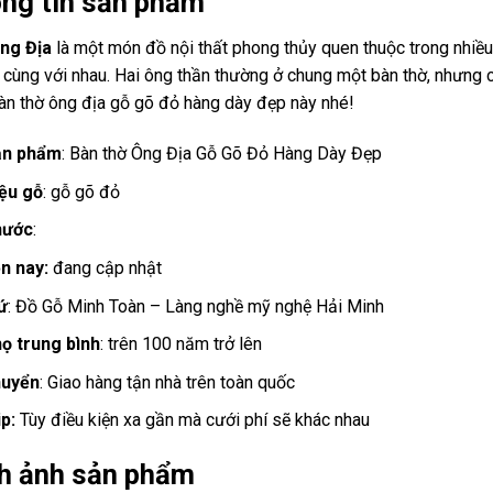
ông tin sản phẩm
ông Địa
là một món đồ nội thất phong thủy quen thuộc trong nhiều
i cùng với nhau. Hai ông thần thường ở chung một bàn thờ, nhưng 
àn thờ ông địa gỗ gõ đỏ hàng dày đẹp này nhé!
ản phẩm
: Bàn thờ Ông Địa Gỗ Gõ Đỏ Hàng Dày Đẹp
iệu gỗ
: gỗ gõ đỏ
hước
:
ện nay:
đang cập nhật
ứ
: Đồ Gỗ Minh Toàn – Làng nghề mỹ nghệ Hải Minh
họ trung bình
: trên 100 năm trở lên
huyển
: Giao hàng tận nhà trên toàn quốc
p:
Tùy điều kiện xa gần mà cưới phí sẽ khác nhau
nh ảnh sản phẩm