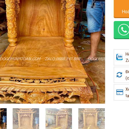
Hoà
H
Z
Đ
(c
X
tạ