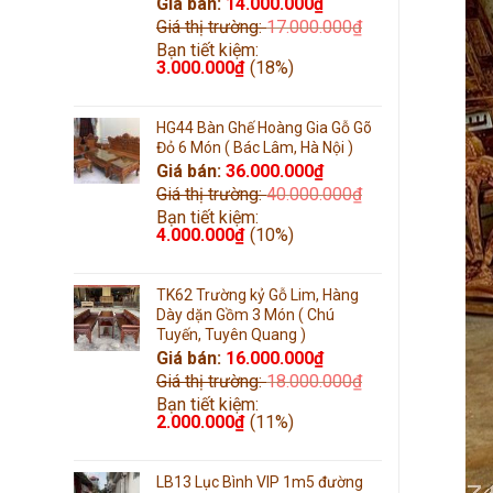
Giá bán:
14.000.000
₫
Giá thị trường:
17.000.000
₫
Bạn tiết kiệm:
3.000.000
₫
(18%)
HG44 Bàn Ghế Hoàng Gia Gỗ Gõ
Đỏ 6 Món ( Bác Lâm, Hà Nội )
Giá bán:
36.000.000
₫
Giá thị trường:
40.000.000
₫
Bạn tiết kiệm:
4.000.000
₫
(10%)
TK62 Trường kỷ Gỗ Lim, Hàng
Dày dặn Gồm 3 Món ( Chú
Tuyến, Tuyên Quang )
Giá bán:
16.000.000
₫
Giá thị trường:
18.000.000
₫
Bạn tiết kiệm:
2.000.000
₫
(11%)
LB13 Lục Bình VIP 1m5 đường