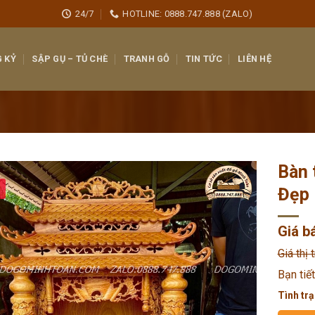
24/7
HOTLINE: 0888.747.888 (ZALO)
 KỶ
SẬP GỤ – TỦ CHÈ
TRANH GỖ
TIN TỨC
LIÊN HỆ
Bàn 
Đẹp
Giá b
Giá thị 
Bạn tiế
Tình trạ