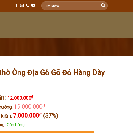
Tìm
kiếm:
thờ Ông Địa Gỗ Gõ Đỏ Hàng Dày
án:
₫
12.000.000
19.000.000
₫
trường:
7.000.000
₫
(37%)
t kiệm:
ng:
Còn hàng