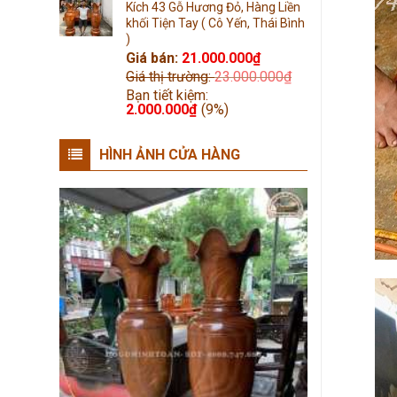
Kích 43 Gỗ Hương Đỏ, Hàng Liền
khối Tiện Tay ( Cô Yến, Thái Bình
)
Giá bán:
21.000.000
₫
Giá thị trường:
23.000.000
₫
Bạn tiết kiệm:
2.000.000
₫
(9%)
HÌNH ẢNH CỬA HÀNG