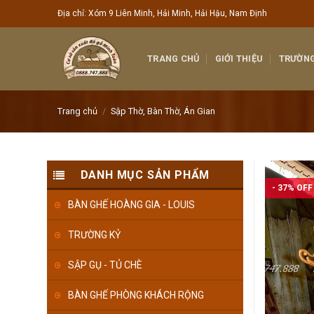
Skip
Địa chỉ: Xóm 9 Liên Minh, Hải Minh, Hải Hậu, Nam Định
to
content
TRANG CHỦ
GIỚI THIỆU
TRƯỜNG
Trang chủ
/
Sập Thờ, Bàn Thờ, Án Gian
DANH MỤC SẢN PHẨM
- 37% OFF
BÀN GHẾ HOÀNG GIA - LOUIS
TRƯỜNG KỶ
SẬP GỤ - TỦ CHÈ
BÀN GHẾ PHÒNG KHÁCH RỘNG