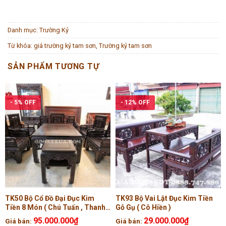
Danh mục:
Trường Kỷ
Từ khóa:
giá trường kỷ tam sơn
,
Trường kỷ tam sơn
SẢN PHẨM TƯƠNG TỰ
- 5% OFF
- 12% OFF
TK50 Bộ Cổ Đồ Đại Đục Kim
TK93 Bộ Vai Lật Đục Kim Tiền
Tiền 8 Món ( Chú Tuấn , Thanh
Gỗ Gụ ( Cô Hiền )
Hóa )
95.000.000
₫
29.000.000
₫
Giá bán:
Giá bán: