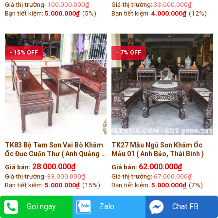
Giá thị trường:
100.000.000
₫
Giá thị trường:
33.000.000
₫
Bạn tiết kiệm:
5.000.000
₫
(5%)
Bạn tiết kiệm:
4.000.000
₫
(12%)
- 15% OFF
- 7% OFF
TK83 Bộ Tam Sơn Vai Bò Khảm
TK27 Mẫu Ngũ Sơn Khảm Ốc
Ốc Đục Cuốn Thư ( Anh Quảng ,
Mẫu 01 ( Anh Bảo, Thái Bình )
Vĩnh Phúc )
28.000.000
₫
62.000.000
₫
Giá bán:
Giá bán:
Giá thị trường:
33.000.000
₫
Giá thị trường:
67.000.000
₫
Bạn tiết kiệm:
5.000.000
₫
(15%)
Bạn tiết kiệm:
5.000.000
₫
(7%)
Gọi ngay
Zalo
Chat FB