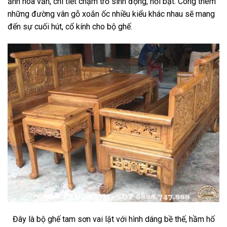
ảnh hoa văn, chi tiết chạm trổ sinh động, nổi bật. Công thêm
những đường vân gỗ xoắn ốc nhiều kiểu khác nhau sẽ mang
đến sự cuối hút, cổ kính cho bộ ghế.
Đây là bộ ghế tam sơn vai lật với hình dáng bề thế, hầm hố