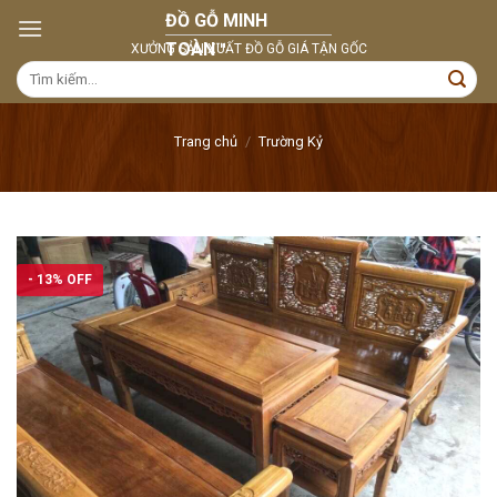
Skip
to
content
Tìm
kiếm:
Trang chủ
/
Trường Kỷ
- 13% OFF