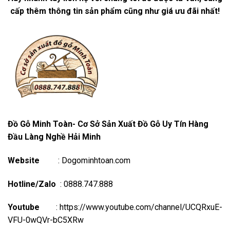
cấp thêm thông tin sản phẩm cũng như giá ưu đãi nhất!
Đồ Gỗ Minh Toàn- Cơ Sở Sản Xuất Đồ Gỗ Uy Tín Hàng
Đầu Làng Nghề Hải Minh
Website
:
Dogominhtoan.com
Hotline/Zalo
: 0888.747.888
Youtube
:
https://www.youtube.com/channel/UCQRxuE-
VFU-0wQVr-bC5XRw