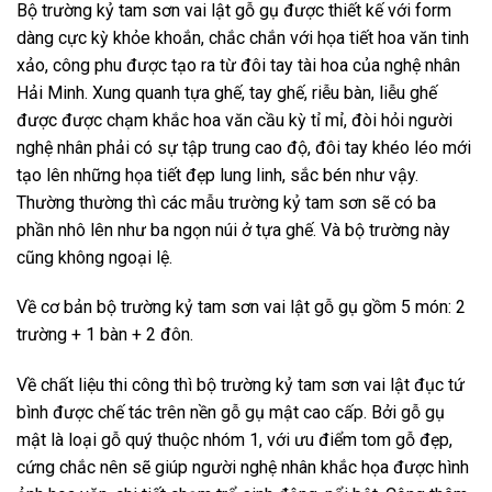
Bộ trường kỷ tam sơn vai lật gỗ gụ được thiết kế với form
dàng cực kỳ khỏe khoắn, chắc chắn với họa tiết hoa văn tinh
xảo, công phu được tạo ra từ đôi tay tài hoa của nghệ nhân
Hải Minh. Xung quanh tựa ghế, tay ghế, riễu bàn, liễu ghế
được được chạm khắc hoa văn cầu kỳ tỉ mỉ, đòi hỏi người
nghệ nhân phải có sự tập trung cao độ, đôi tay khéo léo mới
tạo lên những họa tiết đẹp lung linh, sắc bén như vậy.
Thường thường thì các
mẫu trường kỷ tam sơn
sẽ có ba
phần nhô lên như ba ngọn núi ở tựa ghế. Và bộ trường này
cũng không ngoại lệ.
Về cơ bản bộ trường kỷ tam sơn vai lật gỗ gụ gồm 5 món: 2
trường + 1 bàn + 2 đôn.
Về chất liệu thi công thì bộ trường kỷ tam sơn vai lật đục tứ
bình được chế tác trên nền gỗ gụ mật cao cấp. Bởi gỗ gụ
mật là loại gỗ quý thuộc nhóm 1, với ưu điểm tom gỗ đẹp,
cứng chắc nên sẽ giúp người nghệ nhân khắc họa được hình