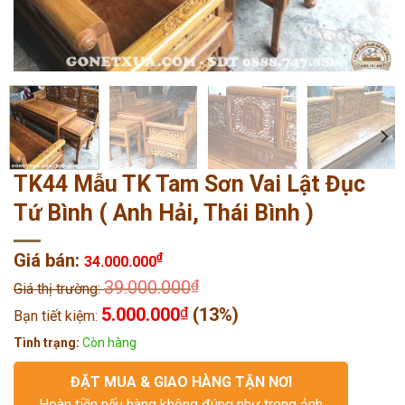
TK44 Mẫu TK Tam Sơn Vai Lật Đục
Tứ Bình ( Anh Hải, Thái Bình )
Giá bán:
₫
34.000.000
39.000.000
₫
Giá thị trường:
5.000.000
₫
(13%)
Bạn tiết kiệm:
Tình trạng:
Còn hàng
ĐẶT MUA & GIAO HÀNG TẬN NƠI
Hoàn tiền nếu hàng không đúng như trong ảnh