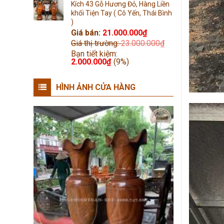
Kích 43 Gỗ Hương Đỏ, Hàng Liền
khối Tiện Tay ( Cô Yến, Thái Bình
)
Giá bán:
21.000.000
₫
Giá thị trường:
23.000.000
₫
Bạn tiết kiệm:
2.000.000
₫
(9%)
HÌNH ẢNH CỬA HÀNG