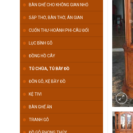
BÀN GHẾ CHO KHÔNG GIAN NHỎ
SẬP THỜ, BÀN THỜ, ÁN GIAN
CUỐN THƯ-HOÀNH PHI-CÂU ĐỐI
LỤC BÌNH GỖ
ĐỒNG HỒ CÂY
TỦ CHÙA, TỦ BÀY ĐỒ
ĐÔN GỖ, KỆ BẦY ĐỒ
KỆ TIVI
BÀN GHẾ ĂN
TRANH GỖ
ĐỒ GỖ PHONG THỦY