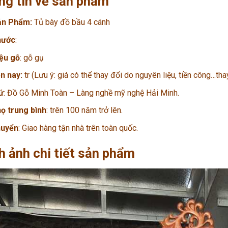
ng tin về sản phẩm
ản Phẩm:
Tủ bày đồ bầu 4 cánh
hước
:
iệu gỗ
: gỗ gụ
ện nay:
tr (Lưu ý: giá có thể thay đổi do nguyên liệu, tiền công…tha
ứ
: Đồ Gỗ Minh Toàn – Làng nghề mỹ nghệ Hải Minh.
họ trung bình
: trên 100 năm trở lên.
huyển
: Giao hàng tận nhà trên toàn quốc.
h ảnh chi tiết sản phẩm