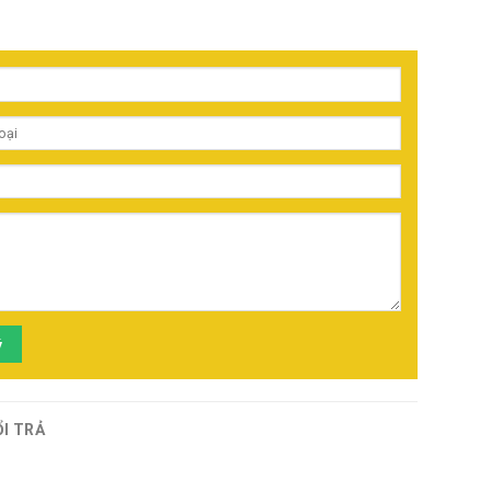
ý
ỔI TRẢ