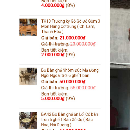
Bạn tiết kiệm:
4.000.000
₫
(8%)
TK13 Trường kỷ Gỗ Gõ Đỏ Gồm 3
Món Hàng Cỡ trung ( Chị Lam,
Thanh Hóa )
Giá bán:
21.000.000
₫
Giá thị trường:
23.000.000
₫
Bạn tiết kiệm:
2.000.000
₫
(9%)
Bộ Bàn ghế Nhôm Đúc Mạ Đồng
Ngồi Ngoài trời 6 ghế 1 bàn
Giá bán:
50.000.000
₫
Giá thị trường:
55.000.000
₫
Bạn tiết kiệm:
5.000.000
₫
(9%)
BA42 Bộ Bàn ghế ăn Lối Cổ bàn
tròn 5 ghế 1 Bàn Gỗ Gụ ( Bác
Hóa, Hải Dương )