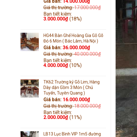
Giá bán:
14.000.000
₫
Giá thị trường:
17.000.000
₫
Bạn tiết kiệm:
3.000.000
₫
(18%)
HG44 Bàn Ghế Hoàng Gia Gỗ Gõ
Đỏ 6 Món ( Bác Lâm, Hà Nội )
Giá bán:
36.000.000
₫
Giá thị trường:
40.000.000
₫
Bạn tiết kiệm:
4.000.000
₫
(10%)
TK62 Trường kỷ Gỗ Lim, Hàng
Dày dặn Gồm 3 Món ( Chú
Tuyến, Tuyên Quang )
Giá bán:
16.000.000
₫
Giá thị trường:
18.000.000
₫
Bạn tiết kiệm:
2.000.000
₫
(11%)
LB13 Lục Bình VIP 1m5 đường