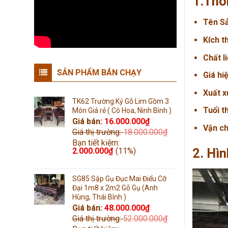
1.Thô
Tên S
Kích t
Chất l
SẢN PHẨM BÁN CHẠY
Giá hi
Xuất x
TK62 Trường Kỷ Gỗ Lim Gồm 3
Tuổi t
Món Giá rẻ ( Cô Hoa, Ninh Bình )
Giá bán:
16.000.000
₫
Vận c
Giá thị trường:
18.000.000
₫
Bạn tiết kiệm:
2. Hìn
2.000.000
₫
(11%)
SG85 Sập Gụ Đục Mai Điểu Cỡ
Đại 1m8 x 2m2 Gỗ Gụ (Anh
Hùng, Thái Bình )
Giá bán:
48.000.000
₫
Giá thị trường:
52.000.000
₫