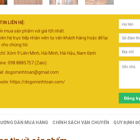
IN LIÊN HỆ:
 mua sản phẩm với giá tốt nhất.
liên hệ trực tiếp nhân viên tư vấn khách hàng hoặc để lại
 cho chúng tôi:
 chỉ: Xóm 9 Liên Minh, Hải Minh, Hải Hậu, Nam Định
line: 098.8885757 (Zalo)
il:
dogominhtoan@gmail.com
site: https://dogominhtoan.com/
Đăng k
ƯỚNG DẪN MUA HÀNG
CHÍNH SÁCH VẬN CHUYỂN
QUY ĐỊNH Đ