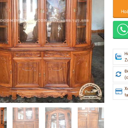
Hoà
H
Z
Đ
(c
X
tạ