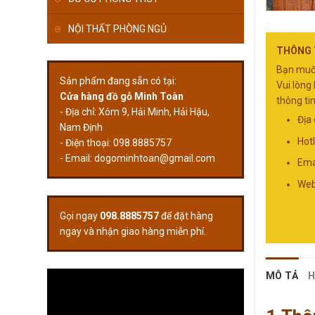
NỘI THẤT PHÒNG NGỦ
THÔNG T
Bạn muốn
Sản phẩm đang sẵn có tại:
Vui lòng 
Cửa hàng đồ gỗ Minh Toàn
thông tin
- Địa chỉ: Xóm 9, Hải Minh, Hải Hậu,
Địa
Nam Định
Hot
- Điện thoại: 098.8885757
- Email:
dogominhtoan@gmail.com
Ema
Web
Gọi ngay
098.8885757
để đặt hàng
ngay và nhận giao hàng miễn phí.
MÔ TẢ
H