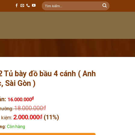
Tìm
kiếm:
 Tủ bày đồ bầu 4 cánh ( Anh
, Sài Gòn )
án:
₫
16.000.000
18.000.000
₫
trường:
2.000.000
₫
(11%)
t kiệm:
ng:
Còn hàng