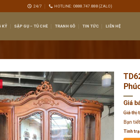
24/7
HOTLINE: 0888.747.888 (ZALO)
 KỶ
SẬP GỤ – TỦ CHÈ
TRANH GỖ
TIN TỨC
LIÊN HỆ
TD62
Phúc
Giá b
Giá thị 
Bạn tiế
Tình trạ