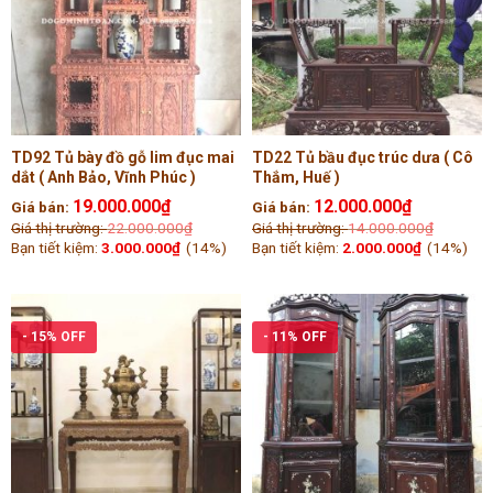
TD92 Tủ bày đồ gỗ lim đục mai
TD22 Tủ bầu đục trúc dưa ( Cô
dắt ( Anh Bảo, Vĩnh Phúc )
Thắm, Huế )
19.000.000
₫
12.000.000
₫
Giá bán:
Giá bán:
Giá thị trường:
22.000.000
₫
Giá thị trường:
14.000.000
₫
Bạn tiết kiệm:
3.000.000
₫
(14%)
Bạn tiết kiệm:
2.000.000
₫
(14%)
- 15% OFF
- 11% OFF