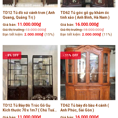
TD12 Tủ đồ sứ cánh trơn ( Anh
TD62 Tủ góc gỗ gụ khảm ốc
Quang, Quảng Trị )
tinh xảo ( Anh Bình, Hà Nam )
11.000.000
₫
16.000.000
₫
Giá bán:
Giá bán:
Giá thị trường:
13.000.000
₫
Giá thị trường:
18.000.000
₫
Bạn tiết kiệm:
2.000.000
₫
(15%)
Bạn tiết kiệm:
2.000.000
₫
(11%)
- 8% OFF
- 11% OFF
TD12 Tủ Bày Đồ Trúc Gỗ Gụ
TD62 Tủ bày đồ bầu 4 cánh (
Kích thước 70 x 1m7 ( Chú Tuấn,
Anh Phúc, Sài Gòn )
Hải Dương )
11.000.000
₫
16.000.000
₫
Giá bán:
Giá bán: