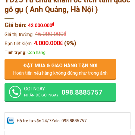
gỗ gụ ( Anh Quảng, Hà Nội )
Giá bán:
₫
42.000.000
46.000.000
₫
Giá thị trường:
4.000.000
₫
(9%)
Bạn tiết kiệm:
Tình trạng:
Còn hàng
ĐẶT MUA & GIAO HÀNG TẬN NƠI
Hoàn tiền nếu hàng không đúng như trong ảnh
GỌI NGAY
098.8885757
NHẤN ĐỂ GỌI NGAY
Hỗ trợ tư vấn 24/7
Zalo: 098.8885757