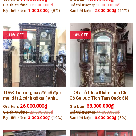
Giá thị trường:
12.000.000
₫
Giá thị trường:
18.000.000
₫
Bạn tiết kiệm:
1.000.000
₫
(8%)
Bạn tiết kiệm:
2.000.000
₫
(11%)
- 10% OFF
- 8% OFF
TD63 Tủ trưng bày đồ cổ đục
TD87 Tủ Chùa Khảm Liên Chi,
mai dắt 2 cánh gỗ gụ ( Anh
Gỗ Gụ Đục Tích Tam Quốc Siêu
Tùng, Bắc Giang )
Nét ( Anh Tú, Hải Dương )
26.000.000
₫
68.000.000
₫
Giá bán:
Giá bán:
Giá thị trường:
29.000.000
₫
Giá thị trường:
74.000.000
₫
Bạn tiết kiệm:
3.000.000
₫
(10%)
Bạn tiết kiệm:
6.000.000
₫
(8%)