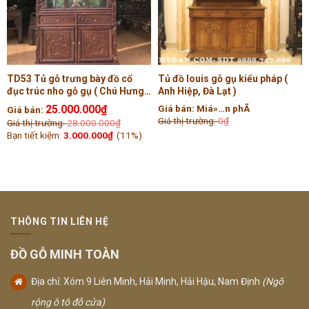
TD53 Tủ gỗ trưng bày đồ cổ
Tủ đồ louis gỗ gụ kiểu pháp (
đục trúc nho gỗ gụ ( Chú Hưng,
Anh Hiệp, Đà Lạt )
Nghệ An )
25.000.000
₫
Giá bán:
Miá»…n phÃ­
Giá bán:
Giá thị trường:
0
₫
Giá thị trường:
28.000.000
₫
Bạn tiết kiệm:
3.000.000
₫
(11%)
THÔNG TIN LIÊN HỆ
ĐỒ GỖ MINH TOÀN
Địa chỉ: Xóm 9 Liên Minh, Hải Minh, Hải Hậu, Nam Định
(Ngõ
rộng ô tô đỗ cửa)