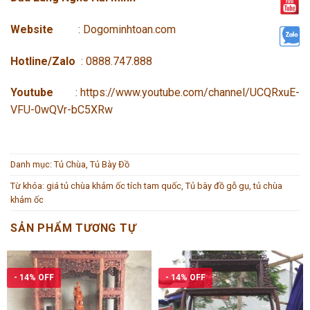
Website
:
Dogominhtoan.com
Hotline/Zalo
: 0888.747.888
Youtube
:
https://www.youtube.com/channel/UCQRxuE-
VFU-0wQVr-bC5XRw
Danh mục:
Tủ Chùa, Tủ Bày Đồ
Từ khóa:
giá tủ chùa khảm ốc tích tam quốc
,
Tủ bày đồ gỗ gụ
,
tủ chùa
khảm ốc
SẢN PHẨM TƯƠNG TỰ
- 14% OFF
- 14% OFF