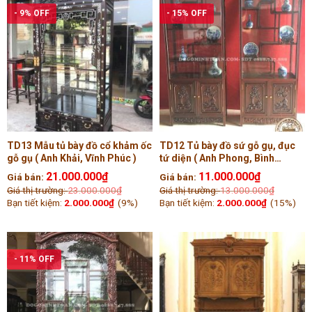
- 9% OFF
- 15% OFF
TD13 Mẫu tủ bày đồ cổ khảm ốc
TD12 Tủ bày đồ sứ gỗ gụ, đục
gỗ gụ ( Anh Khải, Vĩnh Phúc )
tứ diện ( Anh Phong, Bình
Dương )
21.000.000
₫
11.000.000
₫
Giá bán:
Giá bán:
Giá thị trường:
23.000.000
₫
Giá thị trường:
13.000.000
₫
Bạn tiết kiệm:
2.000.000
₫
(9%)
Bạn tiết kiệm:
2.000.000
₫
(15%)
- 11% OFF