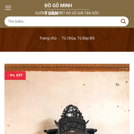
Skip
to
content
Tìm
kiếm:
Trang chủ
/
Tủ Chùa, Tủ Bày Đồ
- 9% OFF