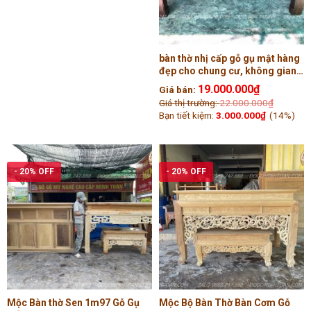
bàn thờ nhị cấp gỗ gụ mật hàng
đẹp cho chung cư, không gian
nhỏ
19.000.000
₫
Giá bán:
Giá thị trường:
22.000.000
₫
Bạn tiết kiệm:
3.000.000
₫
(14%)
- 20% OFF
- 20% OFF
Mộc Bàn thờ Sen 1m97 Gỗ Gụ
Mộc Bộ Bàn Thờ Bàn Cơm Gỗ