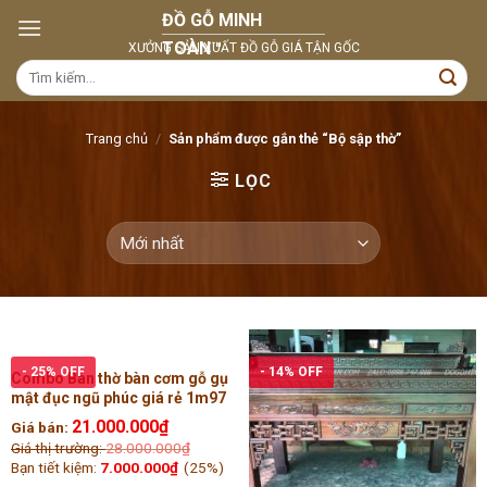
Skip
to
content
Tìm
kiếm:
Trang chủ
/
Sản phẩm được gắn thẻ “Bộ sập thờ”
LỌC
- 25% OFF
- 14% OFF
Combo Bàn thờ bàn cơm gỗ gụ
mật đục ngũ phúc giá rẻ 1m97
21.000.000
₫
Giá bán:
Giá thị trường:
28.000.000
₫
Bạn tiết kiệm:
7.000.000
₫
(25%)