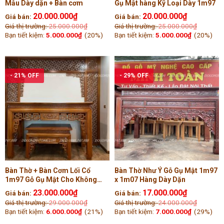
Mẫu Dày dặn + Bàn cơm
Gụ Mật hàng Kỹ Loại Dày 1m97
20.000.000
₫
20.000.000
₫
Giá bán:
Giá bán:
Giá thị trường:
25.000.000
₫
Giá thị trường:
25.000.000
₫
Bạn tiết kiệm:
5.000.000
₫
(20%)
Bạn tiết kiệm:
5.000.000
₫
(20%)
- 21% OFF
- 29% OFF
Bàn Thờ + Bàn Cơm Lối Cổ
Bàn Thờ Như Ý Gỗ Gụ Mật 1m97
1m97 Gỗ Gụ Mật Cho Không
x 1m07 Hàng Dày Dặn
gian nhỏ Gọn
23.000.000
₫
17.000.000
₫
Giá bán:
Giá bán:
Giá thị trường:
29.000.000
₫
Giá thị trường:
24.000.000
₫
Bạn tiết kiệm:
6.000.000
₫
(21%)
Bạn tiết kiệm:
7.000.000
₫
(29%)