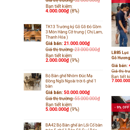
Giá thị trường:
52.000.000
₫
Bạn tiết kiệm:
4.000.000
₫
(8%)
TK13 Trường kỷ Gỗ Gõ Đỏ Gồm
3 Món Hàng Cỡ trung ( Chị Lam,
Thanh Hóa )
Giá bán:
21.000.000
₫
Giá thị trường:
23.000.000
₫
LB85 Lục 
Bạn tiết kiệm:
Gỗ Hương 
2.000.000
₫
(9%)
Tiện Tay 
Giá bán:
Giá thị t
Bộ Bàn ghế Nhôm Đúc Mạ
Bạn tiết k
7.000.00
Đồng Ngồi Ngoài trời 6 ghế 1
bàn
Giá bán:
50.000.000
₫
Giá thị trường:
55.000.000
₫
Bạn tiết kiệm:
- 9% OFF
5.000.000
₫
(9%)
BA42 Bộ Bàn ghế ăn Lối Cổ bàn