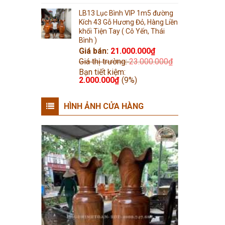
LB13 Lục Bình VIP 1m5 đường
Kích 43 Gỗ Hương Đỏ, Hàng Liền
khối Tiện Tay ( Cô Yến, Thái
Bình )
Giá bán:
21.000.000
₫
Giá thị trường:
23.000.000
₫
Bạn tiết kiệm:
2.000.000
₫
(9%)
HÌNH ẢNH CỬA HÀNG