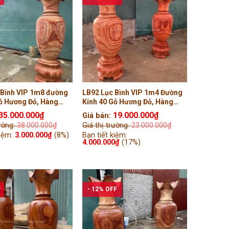
 Bình VIP 1m8 đường
LB92 Lục Bình VIP 1m4 Đường
Gỗ Hương Đỏ, Hàng
Kính 40 Gỗ Hương Đỏ, Hàng
 Tiện Tay ( bác Tiến,
Liền khối Tiện Tay ( Anh Thanh,
35.000.000
₫
19.000.000
₫
Giá bán:
Đà Nẵng )
rường:
38.000.000
₫
Giá thị trường:
23.000.000
₫
kiệm:
3.000.000
₫
(8%)
Bạn tiết kiệm:
4.000.000
₫
(17%)
- 12% OFF