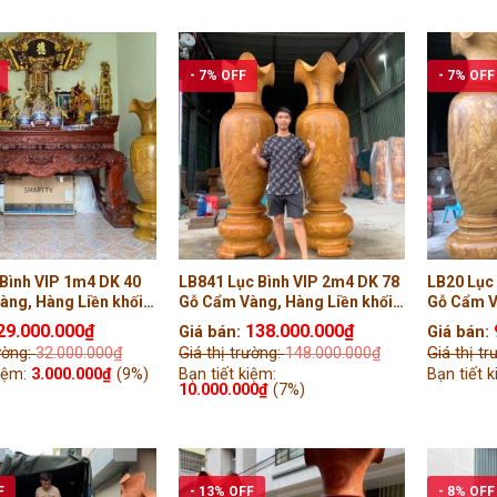
- 7% OFF
- 7% OFF
Bình VIP 1m4 DK 40
LB841 Lục Bình VIP 2m4 DK 78
LB20 Lục
àng, Hàng Liền khối
Gỗ Cẩm Vàng, Hàng Liền khối
Gỗ Cẩm V
 Anh Hiệp, Hà Nội )
Tiện Tay ( Chú Long, Sài Gòn )
Tiện Tay 
29.000.000
₫
138.000.000
₫
Giá bán:
Giá bán:
)
rường:
32.000.000
₫
Giá thị trường:
148.000.000
₫
Giá thị t
kiệm:
3.000.000
₫
(9%)
Bạn tiết kiệm:
Bạn tiết 
10.000.000
₫
(7%)
F
- 13% OFF
- 8% OFF