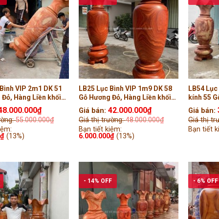
Bình VIP 2m1 DK 51
LB25 Lục Bình VIP 1m9 DK 58
LB54 Lục
Đỏ, Hàng Liền khối
Gỗ Hương Đỏ, Hàng Liền khối
kính 55 
( Anh Tam, Hạ Long )
Tiện Tay ( Anh Báo , Quảng
Liền khối
48.000.000
₫
42.000.000
₫
Giá bán:
Giá bán:
Ninh )
Sài Gòn )
rường:
55.000.000
₫
Giá thị trường:
48.000.000
₫
Giá thị t
iệm:
Bạn tiết kiệm:
Bạn tiết 
0
₫
(13%)
6.000.000
₫
(13%)
- 14% OFF
- 6% OFF