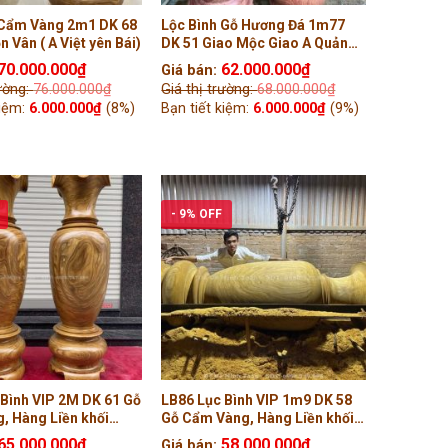
 Cẩm Vàng 2m1 DK 68
Lộc Bình Gỗ Hương Đá 1m77
 Vân ( A Việt yên Bái)
DK 51 Giao Mộc Giao A Quảng
Đà nẵng
70.000.000
₫
62.000.000
₫
Giá bán:
rường:
76.000.000
₫
Giá thị trường:
68.000.000
₫
kiệm:
6.000.000
₫
(8%)
Bạn tiết kiệm:
6.000.000
₫
(9%)
- 9% OFF
 Bình VIP 2M DK 61 Gỗ
LB86 Lục Bình VIP 1m9 DK 58
, Hàng Liền khối
Gỗ Cẩm Vàng, Hàng Liền khối
( Anh Tùng, Bắc Giang
Tiện Tay ( Chú Bắc, Hà Nội )
65.000.000
₫
58.000.000
₫
Giá bán: