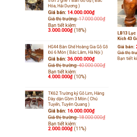
tròn 5 ghế 1 Bàn Gỗ Gụ ( Bác
Hóa, Hải Dương )
Giá bán:
14.000.000
₫
Giá thị trường:
17.000.000
₫
Bạn tiết kiệm:
3.000.000
₫
(18%)
LB13 Lục
Kích 43 
Liền khối
HG44 Bàn Ghế Hoàng Gia Gỗ Gõ
Giá bán:
Thái Bình 
Đỏ 6 Món ( Bác Lâm, Hà Nội )
Giá thị t
Giá bán:
36.000.000
₫
Bạn tiết 
Giá thị trường:
40.000.000
₫
Bạn tiết kiệm:
4.000.000
₫
(10%)
TK62 Trường kỷ Gỗ Lim, Hàng
Dày dặn Gồm 3 Món ( Chú
Tuyến, Tuyên Quang )
Giá bán:
16.000.000
₫
Giá thị trường:
18.000.000
₫
Bạn tiết kiệm:
2.000.000
₫
(11%)