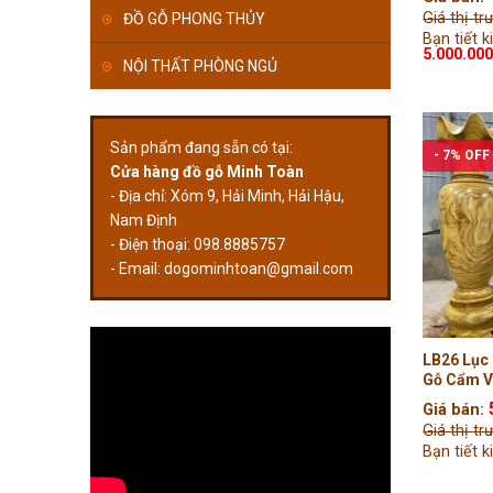
Giá thị t
ĐỒ GỖ PHONG THỦY
Bạn tiết k
5.000.00
NỘI THẤT PHÒNG NGỦ
Sản phẩm đang sẵn có tại:
- 7% OFF
Cửa hàng đồ gỗ Minh Toàn
- Địa chỉ: Xóm 9, Hải Minh, Hải Hậu,
Nam Định
- Điện thoại: 098.8885757
- Email:
dogominhtoan@gmail.com
LB26 Lục 
Gỗ Cẩm V
Tiện Tay 
Giá bán:
Giá thị t
Bạn tiết 