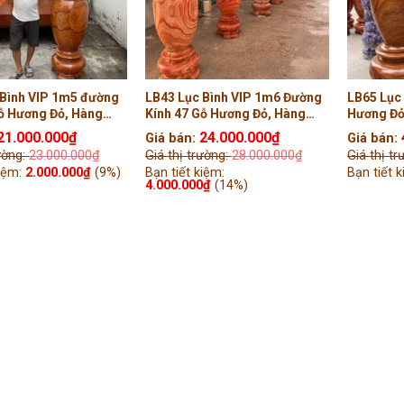
 Bình VIP 1m5 đường
LB43 Lục Bình VIP 1m6 Đường
LB65 Lục
Gỗ Hương Đỏ, Hàng
Kính 47 Gỗ Hương Đỏ, Hàng
Hương Đỏ,
 Tiện Tay ( Cô Yến,
Liền khối Tiện Tay ( Anh Tiến,
Tay ( Cô 
21.000.000
₫
24.000.000
₫
Giá bán:
Giá bán:
)
Hà Nội )
rường:
23.000.000
₫
Giá thị trường:
28.000.000
₫
Giá thị t
kiệm:
2.000.000
₫
(9%)
Bạn tiết kiệm:
Bạn tiết 
4.000.000
₫
(14%)