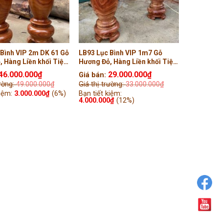
 Bình VIP 2m DK 61 Gỗ
LB93 Lục Bình VIP 1m7 Gỗ
 Hàng Liền khối Tiện
Hương Đỏ, Hàng Liền khối Tiện
Hạnh, Vĩnh Phúc )
Tay ( Bác Tuyền, Quảng Nam )
46.000.000
₫
29.000.000
₫
Giá bán:
rường:
49.000.000
₫
Giá thị trường:
33.000.000
₫
kiệm:
3.000.000
₫
(6%)
Bạn tiết kiệm:
4.000.000
₫
(12%)