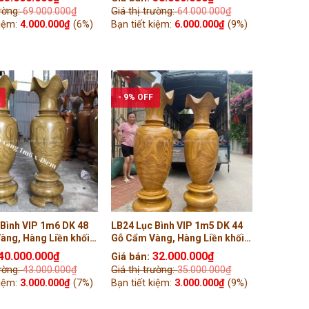
rường:
69.000.000
₫
Giá thị trường:
64.000.000
₫
kiệm:
4.000.000
₫
(6%)
Bạn tiết kiệm:
6.000.000
₫
(9%)
- 9% OFF
 Bình VIP 1m6 DK 48
LB24 Lục Bình VIP 1m5 DK 44
àng, Hàng Liền khối
Gỗ Cẩm Vàng, Hàng Liền khối
 ( Chú Công, Nam Định
Tiện Tay ( Chú Hải, Nghệ An)
40.000.000
₫
32.000.000
₫
Giá bán:
rường:
43.000.000
₫
Giá thị trường:
35.000.000
₫
kiệm:
3.000.000
₫
(7%)
Bạn tiết kiệm:
3.000.000
₫
(9%)