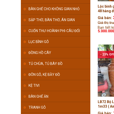
Lộc bình
BÀN GHẾ CHO KHÔNG GIAN NHỎ
48 hàng đ
Giá bán:
SẬP THỜ, BÀN THỜ, ÁN GIAN
Giá thị t
Bạn tiết k
CUỐN THƯ-HOÀNH PHI-CÂU ĐỐI
5.000.00
LỤC BÌNH GỖ
ĐỒNG HỒ CÂY
- 23% OF
TỦ CHÙA, TỦ BÀY ĐỒ
ĐÔN GỖ, KỆ BẦY ĐỒ
KỆ TIVI
BÀN GHẾ ĂN
LB72 Bộ 
1m33 ( An
TRANH GỖ
Giá bán: