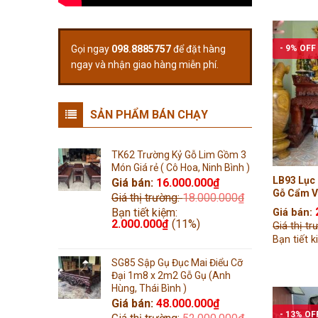
Gọi ngay
098.8885757
để đặt hàng
- 9% OFF
ngay và nhận giao hàng miễn phí.
SẢN PHẨM BÁN CHẠY
TK62 Trường Kỷ Gỗ Lim Gồm 3
Món Giá rẻ ( Cô Hoa, Ninh Bình )
LB93 Lục 
Giá bán:
16.000.000
₫
Gỗ Cẩm V
Giá thị trường:
18.000.000
₫
Tiện Tay (
Bạn tiết kiệm:
Giá bán:
2.000.000
₫
(11%)
Giá thị t
Bạn tiết 
SG85 Sập Gụ Đục Mai Điểu Cỡ
Đại 1m8 x 2m2 Gỗ Gụ (Anh
Hùng, Thái Bình )
Giá bán:
48.000.000
₫
- 13% OF