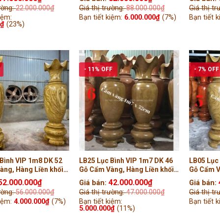
)
rường:
22.000.000
₫
Giá thị trường:
88.000.000
₫
Giá thị t
iệm:
Bạn tiết kiệm:
6.000.000
₫
(7%)
Bạn tiết 
0
₫
(23%)
- 11% OFF
- 7% OFF
Bình VIP 1m8 DK 52
LB25 Lục Bình VIP 1m7 DK 46
LB05 Lục
àng, Hàng Liền khối
Gỗ Cẩm Vàng, Hàng Liền khối
Gỗ Cẩm V
( Anh Đức, Thái Bình )
Tiện Tay ( Bác Nam, Bình
Tiện Tay
52.000.000
₫
42.000.000
₫
Giá bán:
Giá bán:
Dương )
)
rường:
56.000.000
₫
Giá thị trường:
47.000.000
₫
Giá thị t
kiệm:
4.000.000
₫
(7%)
Bạn tiết kiệm:
Bạn tiết 
5.000.000
₫
(11%)