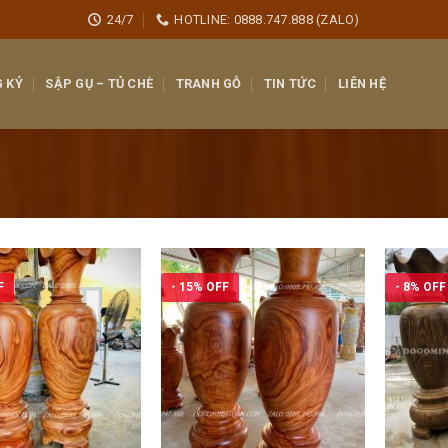
24/7
HOTLINE: 0888.747.888 (ZALO)
 KỶ
SẬP GỤ – TỦ CHÈ
TRANH GỖ
TIN TỨC
LIÊN HỆ
F
- 15% OFF
- 8% OFF