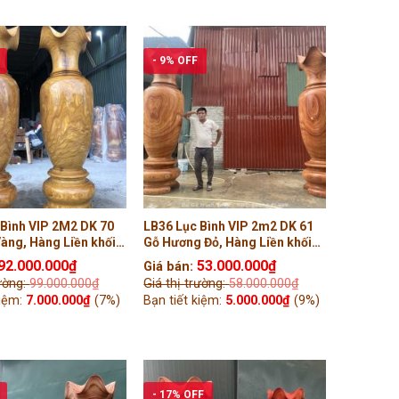
- 9% OFF
 Bình VIP 2M2 DK 70
LB36 Lục Bình VIP 2m2 DK 61
àng, Hàng Liền khối
Gỗ Hương Đỏ, Hàng Liền khối
( Chú Tuấn, Ninh Bình
Tiện Tay ( Chú Thuận, Thái
92.000.000
₫
53.000.000
₫
Giá bán:
Bình )
rường:
99.000.000
₫
Giá thị trường:
58.000.000
₫
kiệm:
7.000.000
₫
(7%)
Bạn tiết kiệm:
5.000.000
₫
(9%)
- 17% OFF