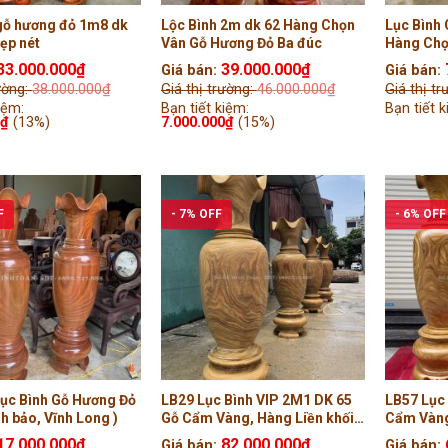
 gỗ hương đỏ 1m8 dk
Lộc Bình 2m dk 62 Hàng Chọn
Lục Bình
ẹp nét
Vân Gỗ Hương Đỏ Ba đúc
Hàng Chọn
33.000.000
₫
39.000.000
₫
Giá bán:
Giá bán:
rường:
38.000.000
₫
Giá thị trường:
46.000.000
₫
Giá thị t
iệm:
Bạn tiết kiệm:
Bạn tiết 
0
₫
(13%)
7.000.000
₫
(15%)
F
- 7% OFF
- 6% OFF
Lục Bình Gỗ Hương Đỏ
LB29 Lục Bình VIP 2M1 DK 65
LB57 Lục
h bảo, Vĩnh Long )
Gỗ Cẩm Vàng, Hàng Liền khối
Cẩm Vàng
Tiện Tay (Anh Đức , Long An )
Tiện Tay 
17.000.000
₫
82.000.000
₫
Giá bán:
Giá bán: