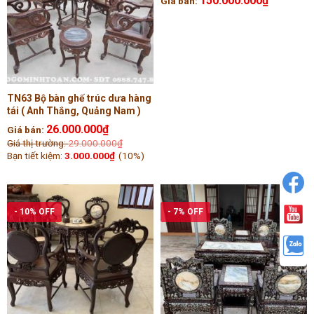
150.000.000
₫
Giá bán:
TN63 Bộ bàn ghế trúc dưa hàng
tái ( Anh Thắng, Quảng Nam )
26.000.000
₫
Giá bán:
Giá thị trường:
29.000.000
₫
Bạn tiết kiệm:
3.000.000
₫
(10%)
- 10% OFF
- 7% OFF