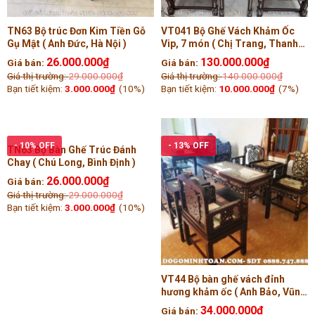
TN63 Bộ trúc Đơn Kim Tiền Gỗ
VT041 Bộ Ghế Vách Khảm Ốc
Gụ Mật ( Anh Đức, Hà Nội )
Vip, 7 món ( Chị Trang, Thanh
Hóa )
26.000.000
₫
130.000.000
₫
Giá bán:
Giá bán:
Giá thị trường:
29.000.000
₫
Giá thị trường:
140.000.000
₫
Bạn tiết kiệm:
3.000.000
₫
(10%)
Bạn tiết kiệm:
10.000.000
₫
(7%)
- 10% OFF
- 13% OFF
TN63 Bộ Bàn Ghế Trúc Đánh
Chay ( Chú Long, Bình Định )
26.000.000
₫
Giá bán:
Giá thị trường:
29.000.000
₫
Bạn tiết kiệm:
3.000.000
₫
(10%)
VT44 Bộ bàn ghế vách đỉnh
hương khảm ốc ( Anh Bảo, Vũng
Tàu )
34.000.000
₫
Giá bán: