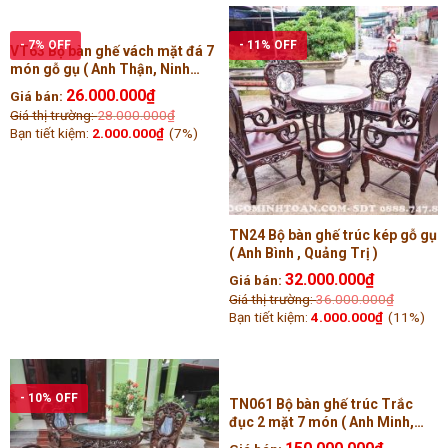
- 7% OFF
- 11% OFF
VT63 Bộ bàn ghế vách mặt đá 7
món gỗ gụ ( Anh Thận, Ninh
Bình )
26.000.000
₫
Giá bán:
Giá thị trường:
28.000.000
₫
Bạn tiết kiệm:
2.000.000
₫
(7%)
TN24 Bộ bàn ghế trúc kép gỗ gụ
( Anh Bình , Quảng Trị )
32.000.000
₫
Giá bán:
Giá thị trường:
36.000.000
₫
Bạn tiết kiệm:
4.000.000
₫
(11%)
- 10% OFF
TN061 Bộ bàn ghế trúc Trắc
đục 2 mặt 7 món ( Anh Minh,
Bắc Giang )