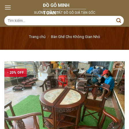
Skip
to
content
Tìm
kiếm:
Trang chủ
/
Bàn Ghế Cho Không Gian Nhỏ
- 20% OFF