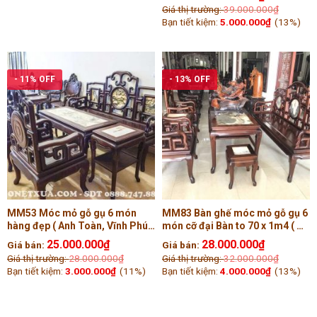
Giá thị trường:
39.000.000
₫
Bạn tiết kiệm:
5.000.000
₫
(13%)
- 11% OFF
- 13% OFF
MM53 Móc mỏ gỗ gụ 6 món
MM83 Bàn ghế móc mỏ gỗ gụ 6
hàng đẹp ( Anh Toàn, Vĩnh Phúc
món cỡ đại Bàn to 70 x 1m4 ( Cô
)
Hiền, Phú Thọ )
25.000.000
₫
28.000.000
₫
Giá bán:
Giá bán:
Giá thị trường:
28.000.000
₫
Giá thị trường:
32.000.000
₫
Bạn tiết kiệm:
3.000.000
₫
(11%)
Bạn tiết kiệm:
4.000.000
₫
(13%)