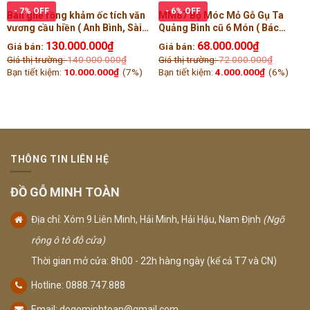
- 7% OFF
- 6% OFF
Bàn ghế rồng khảm ốc tích văn
MM87 Bộ Móc Mỏ Gỗ Gụ Ta
vương cầu hiền ( Anh Bình, Sài
Quảng Bình cũ 6 Món ( Bác
Gòn )
Tiến, Hải Phòng )
130.000.000
₫
68.000.000
₫
Giá bán:
Giá bán:
Giá thị trường:
140.000.000
₫
Giá thị trường:
72.000.000
₫
Bạn tiết kiệm:
10.000.000
₫
(7%)
Bạn tiết kiệm:
4.000.000
₫
(6%)
THÔNG TIN LIÊN HỆ
ĐỒ GỖ MINH TOÀN
Địa chỉ: Xóm 9 Liên Minh, Hải Minh, Hải Hậu, Nam Định
(Ngõ
rộng ô tô đỗ cửa)
Thời gian mở cửa: 8h00 - 22h hàng ngày (kể cả T7 và CN)
Hotline: 0888.747.888
Email:
dogominhtoan@gmail.com