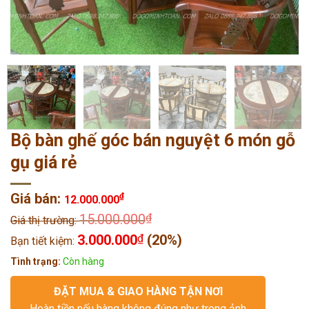
Bộ bàn ghế góc bán nguyệt 6 món gỗ
gụ giá rẻ
Giá bán:
₫
12.000.000
15.000.000
₫
Giá thị trường:
3.000.000
₫
(20%)
Bạn tiết kiệm:
Tình trạng:
Còn hàng
ĐẶT MUA & GIAO HÀNG TẬN NƠI
Hoàn tiền nếu hàng không đúng như trong ảnh