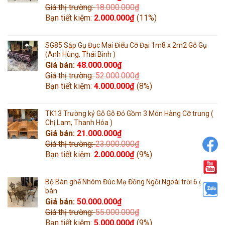
Giá thị trường:
18.000.000
₫
Bạn tiết kiệm:
2.000.000
₫
(11%)
SG85 Sập Gụ Đục Mai Điểu Cỡ Đại 1m8 x 2m2 Gỗ Gụ
(Anh Hùng, Thái Bình )
Giá bán:
48.000.000
₫
Giá thị trường:
52.000.000
₫
Bạn tiết kiệm:
4.000.000
₫
(8%)
TK13 Trường kỷ Gỗ Gõ Đỏ Gồm 3 Món Hàng Cỡ trung (
Chị Lam, Thanh Hóa )
Giá bán:
21.000.000
₫
Giá thị trường:
23.000.000
₫
Bạn tiết kiệm:
2.000.000
₫
(9%)
Bộ Bàn ghế Nhôm Đúc Mạ Đồng Ngồi Ngoài trời 6 ghế 1
bàn
Giá bán:
50.000.000
₫
Giá thị trường:
55.000.000
₫
Bạn tiết kiệm:
5.000.000
₫
(9%)