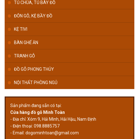
TỦ CHÙA, TỦ BÀY ĐỒ
ĐÔN GỖ, KỆ BẦY ĐỒ
KỆ TIVI
BÀN GHẾ ĂN
TRANH GỖ
ĐỒ GỖ PHONG THỦY
NỘI THẤT PHÒNG NGỦ
Sản phẩm đang sẵn có tại:
Cửa hàng đồ gỗ Minh Toàn
- Địa chỉ: Xóm 9, Hải Minh, Hải Hậu, Nam Định
- Điện thoại: 098.8885757
- Email:
dogominhtoan@gmail.com