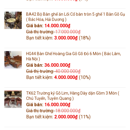
BA42 Bộ Bàn ghế ăn Lối Cổ bàn tròn 5 ghế 1 Bàn Gỗ Gụ
( Bác Hóa, Hải Dương )
Giá bán:
14.000.000
₫
Giá thị trường:
17.000.000
₫
Bạn tiết kiệm:
3.000.000
₫
(18%)
HG44 Bàn Ghế Hoàng Gia Gỗ Gõ Đỏ 6 Món ( Bác Lâm,
Hà Nội )
Giá bán:
36.000.000
₫
Giá thị trường:
40.000.000
₫
Bạn tiết kiệm:
4.000.000
₫
(10%)
TK62 Trường kỷ Gỗ Lim, Hàng Dày dặn Gồm 3 Món (
Chú Tuyến, Tuyên Quang )
Giá bán:
16.000.000
₫
Giá thị trường:
18.000.000
₫
Bạn tiết kiệm:
2.000.000
₫
(11%)