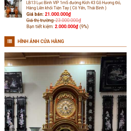
LB13 Lục Bình VIP 1m5 đường Kích 43 Gỗ Hương Đỏ,
Hàng Liền khối Tiện Tay ( Cô Yến, Thái Bình )
Giá bán:
21.000.000
₫
Giá thị trường:
23.000.000
₫
Bạn tiết kiệm:
2.000.000
₫
(9%)
HÌNH ẢNH CỬA HÀNG