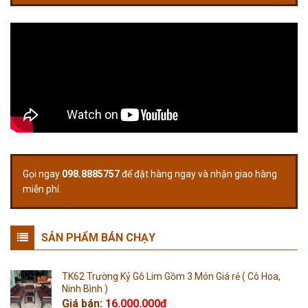
Gọi ngay
098.8885757
để đặt hàng ngay và nhận giao hàng
miễn phí.
SẢN PHẨM BÁN CHẠY
TK62 Trường Kỷ Gỗ Lim Gồm 3 Món Giá rẻ ( Cô Hoa,
Ninh Bình )
Giá bán:
16.000.000
₫