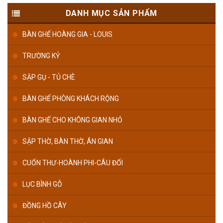
DANH MỤC SẢN PHẨM
BÀN GHẾ HOÀNG GIA - LOUIS
TRƯỜNG KỶ
SẬP GỤ - TỦ CHÈ
BÀN GHẾ PHÒNG KHÁCH RỘNG
BÀN GHẾ CHO KHÔNG GIAN NHỎ
SẬP THỜ, BÀN THỜ, ÁN GIAN
CUỐN THƯ-HOÀNH PHI-CÂU ĐỐI
LỤC BÌNH GỖ
ĐỒNG HỒ CÂY