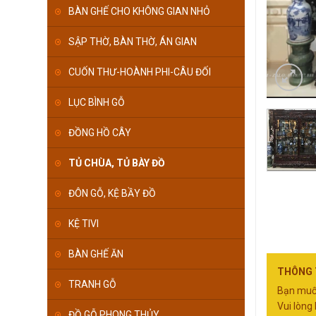
BÀN GHẾ CHO KHÔNG GIAN NHỎ
SẬP THỜ, BÀN THỜ, ÁN GIAN
CUỐN THƯ-HOÀNH PHI-CÂU ĐỐI
LỤC BÌNH GỖ
ĐỒNG HỒ CÂY
TỦ CHÙA, TỦ BÀY ĐỒ
ĐÔN GỖ, KỆ BẦY ĐỒ
KỆ TIVI
BÀN GHẾ ĂN
THÔNG T
TRANH GỖ
Bạn muốn
Vui lòng 
ĐỒ GỖ PHONG THỦY