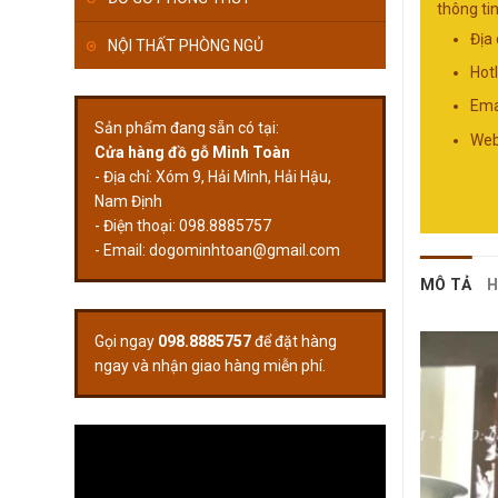
thông tin
Địa
NỘI THẤT PHÒNG NGỦ
Hot
Ema
Sản phẩm đang sẵn có tại:
Web
Cửa hàng đồ gỗ Minh Toàn
- Địa chỉ: Xóm 9, Hải Minh, Hải Hậu,
Nam Định
- Điện thoại: 098.8885757
- Email:
dogominhtoan@gmail.com
MÔ TẢ
H
Gọi ngay
098.8885757
để đặt hàng
ngay và nhận giao hàng miễn phí.