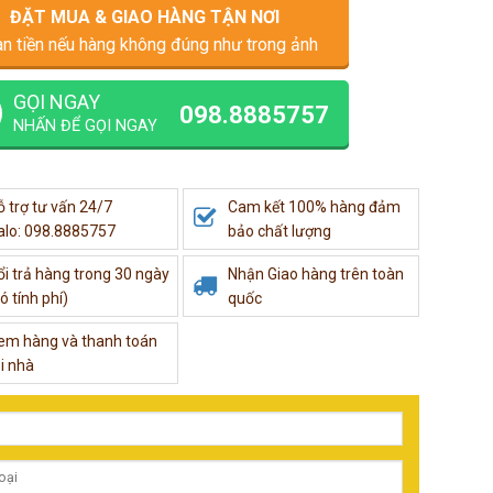
ĐẶT MUA & GIAO HÀNG TẬN NƠI
n tiền nếu hàng không đúng như trong ảnh
GỌI NGAY
098.8885757
NHẤN ĐỂ GỌI NGAY
ỗ trợ tư vấn 24/7
Cam kết 100% hàng đảm
alo: 098.8885757
bảo chất lượng
ổi trả hàng trong 30 ngày
Nhận Giao hàng trên toàn
ó tính phí)
quốc
em hàng và thanh toán
i nhà