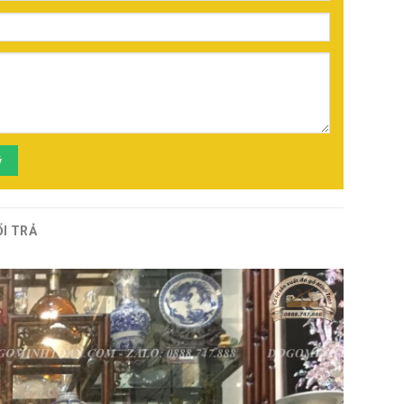
ý
ỔI TRẢ