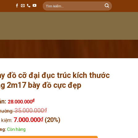
Tìm
kiếm:
ày đồ cỡ đại đục trúc kích thước
g 2m17 bày đồ cực đẹp
án:
₫
28.000.000
35.000.000
₫
trường:
7.000.000
₫
(20%)
t kiệm:
ng:
Còn hàng