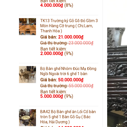
Bạn tiết kiệm:
4.000.000
₫
(8%)
TK13 Trường kỷ Gỗ Gõ Đỏ Gồm 3
Món Hàng Cỡ trung ( Chị Lam,
Thanh Hóa )
Giá bán:
21.000.000
₫
Giá thị trường:
23.000.000
₫
Bạn tiết kiệm:
2.000.000
₫
(9%)
Bộ Bàn ghế Nhôm Đúc Mạ Đồng
Ngồi Ngoài trời 6 ghế 1 bàn
Giá bán:
50.000.000
₫
Giá thị trường:
55.000.000
₫
Bạn tiết kiệm:
5.000.000
₫
(9%)
BA42 Bộ Bàn ghế ăn Lối Cổ bàn
tròn 5 ghế 1 Bàn Gỗ Gụ ( Bác
Hóa, Hải Dương )