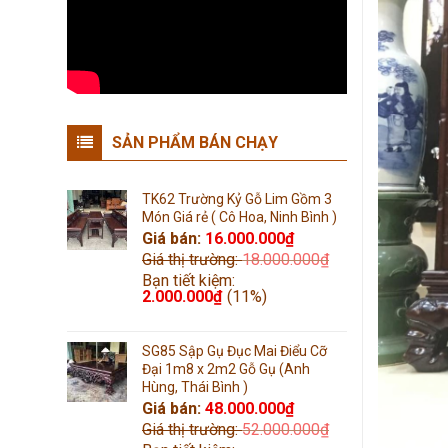
SẢN PHẨM BÁN CHẠY
TK62 Trường Kỷ Gỗ Lim Gồm 3
Món Giá rẻ ( Cô Hoa, Ninh Bình )
Giá bán:
16.000.000
₫
Giá thị trường:
18.000.000
₫
Bạn tiết kiệm:
2.000.000
₫
(11%)
SG85 Sập Gụ Đục Mai Điểu Cỡ
Đại 1m8 x 2m2 Gỗ Gụ (Anh
Hùng, Thái Bình )
Giá bán:
48.000.000
₫
Giá thị trường:
52.000.000
₫