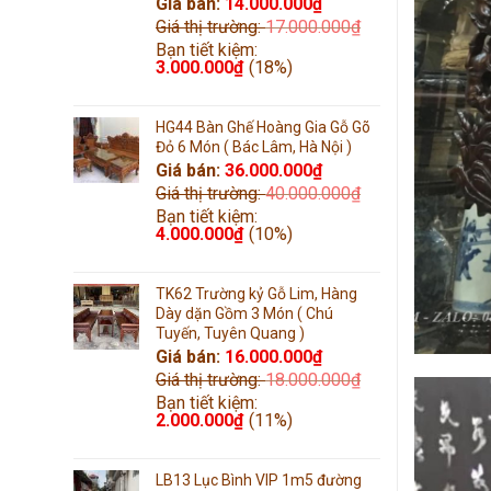
Giá bán:
14.000.000
₫
Giá thị trường:
17.000.000
₫
Bạn tiết kiệm:
3.000.000
₫
(18%)
HG44 Bàn Ghế Hoàng Gia Gỗ Gõ
Đỏ 6 Món ( Bác Lâm, Hà Nội )
Giá bán:
36.000.000
₫
Giá thị trường:
40.000.000
₫
Bạn tiết kiệm:
4.000.000
₫
(10%)
TK62 Trường kỷ Gỗ Lim, Hàng
Dày dặn Gồm 3 Món ( Chú
Tuyến, Tuyên Quang )
Giá bán:
16.000.000
₫
Giá thị trường:
18.000.000
₫
Bạn tiết kiệm:
2.000.000
₫
(11%)
LB13 Lục Bình VIP 1m5 đường