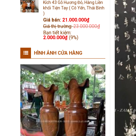
Kích 43 Gỗ Hương Đỏ, Hàng Liền
khối Tiện Tay ( Cô Yến, Thái Bình
)
Giá bán:
21.000.000
₫
Giá thị trường:
23.000.000
₫
Bạn tiết kiệm:
2.000.000
₫
(9%)
HÌNH ẢNH CỬA HÀNG