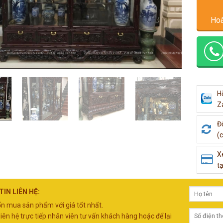
Hoà
H
Z
Đ
(c
X
tạ
IN LIÊN HỆ:
 mua sản phẩm với giá tốt nhất.
liên hệ trực tiếp nhân viên tư vấn khách hàng hoặc để lại