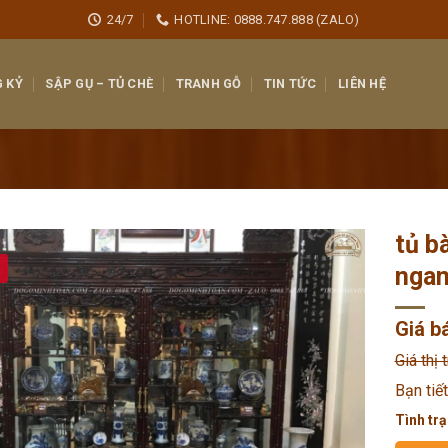
24/7
HOTLINE: 0888.747.888 (ZALO)
 KỶ
SẬP GỤ – TỦ CHÈ
TRANH GỖ
TIN TỨC
LIÊN HỆ
tủ b
ngan
Giá b
Giá thị 
Bạn tiế
Tình trạ