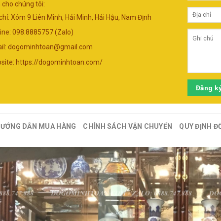
 cho chúng tôi:
 chỉ: Xóm 9 Liên Minh, Hải Minh, Hải Hậu, Nam Định
line: 098.8885757 (Zalo)
il:
dogominhtoan@gmail.com
site: https://dogominhtoan.com/
Đăng k
ƯỚNG DẪN MUA HÀNG
CHÍNH SÁCH VẬN CHUYỂN
QUY ĐỊNH Đ