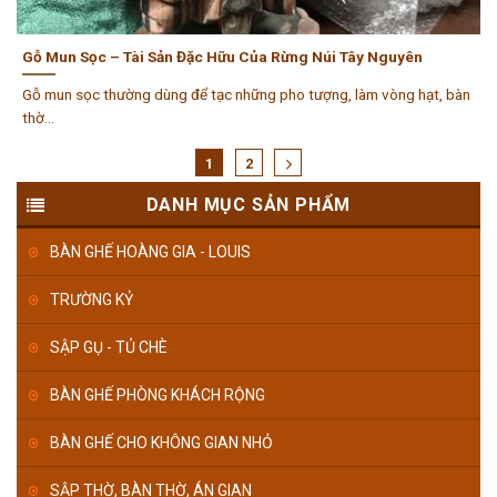
Gỗ Mun Sọc – Tài Sản Đặc Hữu Của Rừng Núi Tây Nguyên
Gỗ mun sọc thường dùng để tạc những pho tượng, làm vòng hạt, bàn
thờ...
1
2
DANH MỤC SẢN PHẨM
BÀN GHẾ HOÀNG GIA - LOUIS
TRƯỜNG KỶ
SẬP GỤ - TỦ CHÈ
BÀN GHẾ PHÒNG KHÁCH RỘNG
BÀN GHẾ CHO KHÔNG GIAN NHỎ
SẬP THỜ, BÀN THỜ, ÁN GIAN