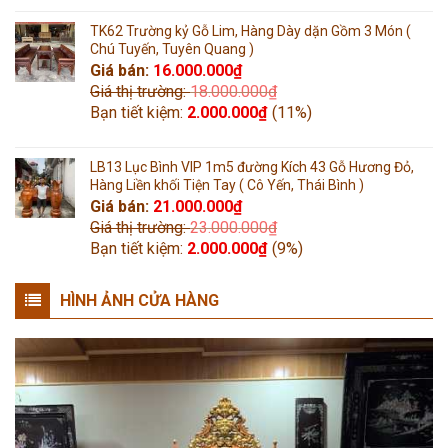
TK62 Trường kỷ Gỗ Lim, Hàng Dày dặn Gồm 3 Món (
Chú Tuyến, Tuyên Quang )
Giá bán:
16.000.000
₫
Giá thị trường:
18.000.000
₫
Bạn tiết kiệm:
2.000.000
₫
(11%)
LB13 Lục Bình VIP 1m5 đường Kích 43 Gỗ Hương Đỏ,
Hàng Liền khối Tiện Tay ( Cô Yến, Thái Bình )
Giá bán:
21.000.000
₫
Giá thị trường:
23.000.000
₫
Bạn tiết kiệm:
2.000.000
₫
(9%)
HÌNH ẢNH CỬA HÀNG