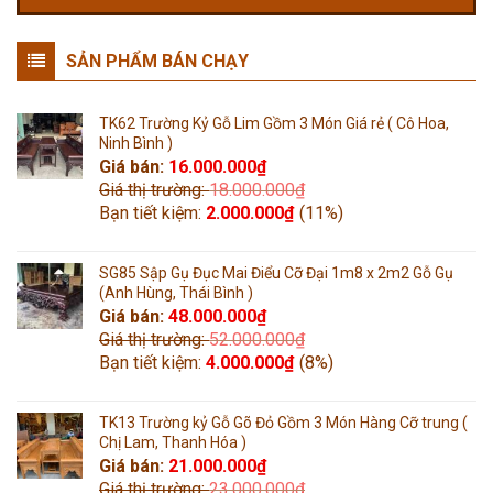
SẢN PHẨM BÁN CHẠY
TK62 Trường Kỷ Gỗ Lim Gồm 3 Món Giá rẻ ( Cô Hoa,
Ninh Bình )
Giá bán:
16.000.000
₫
Giá thị trường:
18.000.000
₫
Bạn tiết kiệm:
2.000.000
₫
(11%)
SG85 Sập Gụ Đục Mai Điểu Cỡ Đại 1m8 x 2m2 Gỗ Gụ
(Anh Hùng, Thái Bình )
Giá bán:
48.000.000
₫
Giá thị trường:
52.000.000
₫
Bạn tiết kiệm:
4.000.000
₫
(8%)
TK13 Trường kỷ Gỗ Gõ Đỏ Gồm 3 Món Hàng Cỡ trung (
Chị Lam, Thanh Hóa )
Giá bán:
21.000.000
₫
Giá thị trường:
23.000.000
₫