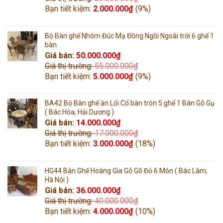
Bạn tiết kiệm:
2.000.000
₫
(9%)
Bộ Bàn ghế Nhôm Đúc Mạ Đồng Ngồi Ngoài trời 6 ghế 1
bàn
Giá bán:
50.000.000
₫
Giá thị trường:
55.000.000
₫
Bạn tiết kiệm:
5.000.000
₫
(9%)
BA42 Bộ Bàn ghế ăn Lối Cổ bàn tròn 5 ghế 1 Bàn Gỗ Gụ
( Bác Hóa, Hải Dương )
Giá bán:
14.000.000
₫
Giá thị trường:
17.000.000
₫
Bạn tiết kiệm:
3.000.000
₫
(18%)
HG44 Bàn Ghế Hoàng Gia Gỗ Gõ Đỏ 6 Món ( Bác Lâm,
Hà Nội )
Giá bán:
36.000.000
₫
Giá thị trường:
40.000.000
₫
Bạn tiết kiệm:
4.000.000
₫
(10%)